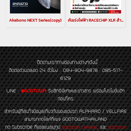
Akebono NEXT Series(copy)
คันเร่งไฟฟ้า RACECHIP XLR สำหรับ กล่องเพิ่มสมรรถนะสำหรับรถยนต์โตโยต้าอัลพาร์ด เวลไฟร์ คันเร่งเรดชิพ ตัวเร่ง คันเร่งไฟฟ้าอัลพาร์ด เวลไฟร์ ตัวเร่งอัลพาร์ด เวลไฟร์(copy)
ติดตามเราทางช่องทางต่างๆดังนี้
ติดต่อด่วนตลอด 24 ชั่วโมง : 094-904-9878 , 085-517-
6129
LINE
:
@GODTOWA
รับสิทธิพิเศษและข่าวสาร พร้อมโปรโมชั่นดีๆ
ก่อนใคร
สำหรับผู้ที่สนใจข้อมูลเกี่ยวกับของแต่งรถ ALPHARD / VELLFIRE
สามารถกดไลค์ที่เพจ GODTOWATHAILAND
กด Subscribe ที่แชลแนลยูทูป
และ
GODTOWA CHANNEL
GODTOWA