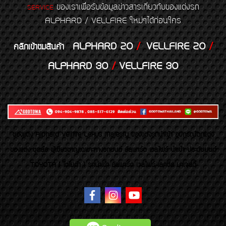
ของเราเพื่อรับข้อมูลข่าวสารเกี่ยวกับของแต่งรถ
SERVICE
ALPHARD / VELLFIRE ใหม่ๆได้ก่อนใคร
ALPHARD 20
/
VELLFIRE 20
/
คลิกเข้าชมสินค้า
ALPHARD 30
/
VELLFIRE 30
ของเเต่ง Alphard Vellfire Lexus Majesty ของเเต่งรถนำเข้า อุปกรณ์ตกแต่ง
ของแต่ง ชุดล้อ ผู้เชี่ยวชาญเฉพาะทางรถยนต์ อัลพาร์ด เวลไฟร์ นำเข้า ประดับยนต์
TOYOTA ( โตโยต้า ) รถนำเข้า อัลพาร์ด เวลไฟร์ เลกซัส มาเจสตี้