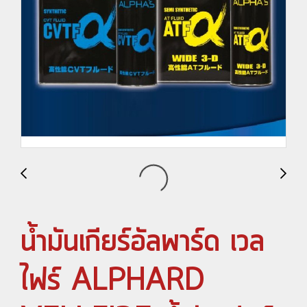
น้ำมันเกียร์อัลพาร์ด เวล
ไฟร์ ALPHARD