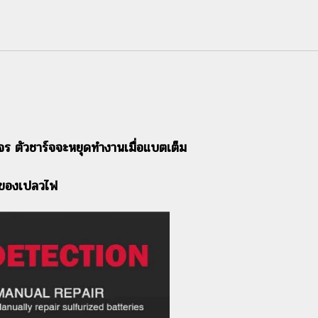
งจร ตัวชาร์จจะหยุดทำงานเมื่อแบตเต็ม
ลามของเปลวไฟ