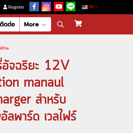
EN
Register
ติดต่อ
More
llfire
รี่อัจฉริยะ 12V
ction manaul
harger สำหรับ
งอัลพาร์ด เวลไฟร์