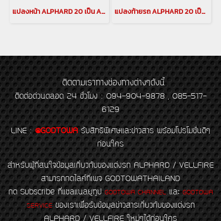
แปลงหน้า ALPHARD 20 เป็น ALPHARD SC 2018-2020(copy)(copy)(copy)
แปลงท้ายรถ ALPHARD 20 เป็น ALPHARD 30 แปลงท้าย เวลไฟร์20 เป็น อัลพาร์ด30 ชุดแต่งแปลงท้าย เวลไฟร์ VELLFIRE(copy)
ติดตามเราทางช่องทางต่างๆดังนี้
ติดต่อด่วนตลอด 24 ชั่วโมง : 094-904-9878 , 085-517-
6129
LINE
:
@GODTOWA
รับสิทธิพิเศษและข่าวสาร พร้อมโปรโมชั่นดีๆ
ก่อนใคร
สำหรับผู้ที่สนใจข้อมูลเกี่ยวกับของแต่งรถ ALPHARD / VELLFIRE
สามารถกดไลค์ที่เพจ GODTOWATHAILAND
กด Subscribe ที่แชลแนลยูทูป
และ
GODTOWA CHANNEL
GODTOWA
ของเราเพื่อรับข้อมูลข่าวสารเกี่ยวกับของแต่งรถ
SERVICE
ALPHARD / VELLFIRE ใหม่ๆได้ก่อนใคร