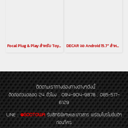
Focal Plug & Play สำหรับ Toyota Alphard / Vellfireชุดลำโพง IC TOY 165 (Coaxial)(copy)(copy)(copy)
DECAR จอ Android 15.7” สำหรับ Alphard / Vellfire 30 Series พร้อมกล้อง 360 6 LEN(copy)
ติดตามเราทางช่องทางต่างๆดังนี้
ติดต่อด่วนตลอด 24 ชั่วโมง : 094-904-9878 , 085-517-
6129
LINE
:
@GODTOWA
รับสิทธิพิเศษและข่าวสาร พร้อมโปรโมชั่นดีๆ
ก่อนใคร