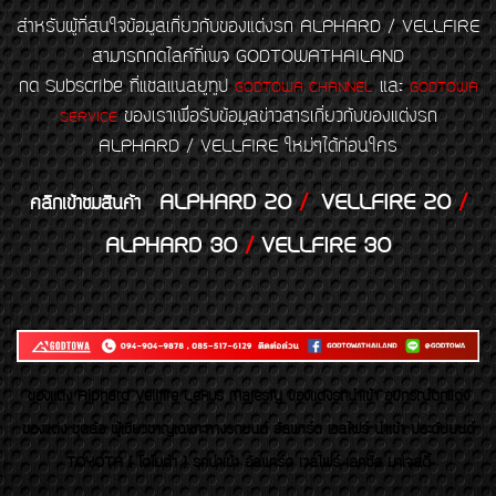
สำหรับผู้ที่สนใจข้อมูลเกี่ยวกับของแต่งรถ ALPHARD / VELLFIRE
สามารถกดไลค์ที่เพจ GODTOWATHAILAND
กด Subscribe ที่แชลแนลยูทูป
และ
GODTOWA CHANNEL
GODTOWA
ของเราเพื่อรับข้อมูลข่าวสารเกี่ยวกับของแต่งรถ
SERVICE
ALPHARD / VELLFIRE ใหม่ๆได้ก่อนใคร
ALPHARD 20
/
VELLFIRE 20
/
คลิกเข้าชมสินค้า
ALPHARD 30
/
VELLFIRE 30
ของเเต่ง Alphard Vellfire Lexus Majesty ของเเต่งรถนำเข้า อุปกรณ์ตกแต่ง
ของแต่ง ชุดล้อ ผู้เชี่ยวชาญเฉพาะทางรถยนต์ อัลพาร์ด เวลไฟร์ นำเข้า ประดับยนต์
TOYOTA ( โตโยต้า ) รถนำเข้า อัลพาร์ด เวลไฟร์ เลกซัส มาเจสตี้