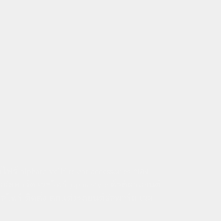
ร์ alphard vellfire car accessories ของ
ัลพาร์ด เวลไฟร์ japan style คิ้วติดรถยนต์
วลไฟร์ ติดตั้ง ตกแต่งรถยนต์อัลพาร์ด เวล