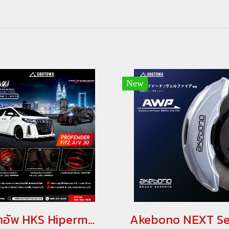
New
โช้คอัพ HKS Hipermax G อัพเกรดช่วงล่าง LEXUS LM 300 / 350 ชุดอัพเกรดช่วงล่าง LEXUS LM(copy)(copy)