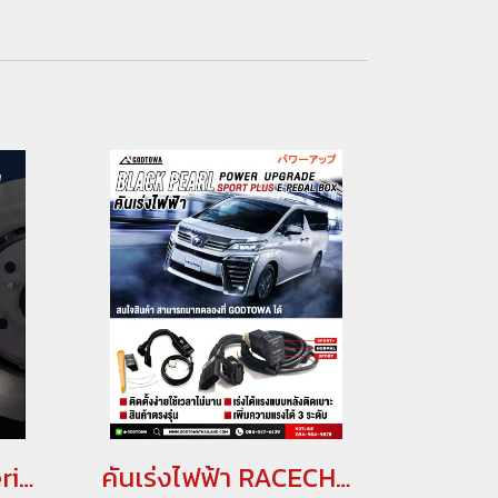
Akebono NEXT Series(copy)
คันเร่งไฟฟ้า RACECHIP XLR สำหรับ กล่องเพิ่มสมรรถนะสำหรับรถยนต์โตโยต้าอัลพาร์ด เวลไฟร์ คันเร่งเรดชิพ ตัวเร่ง คันเร่งไฟฟ้าอัลพาร์ด เวลไฟร์ ตัวเร่งอัลพาร์ด เวลไฟร์(copy)