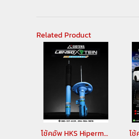
Related Product
โช้คอัพ HKS Hipermax G อัพเกรดช่วงล่าง LEXUS LM 300 / 350 ชุดอัพเกรดช่วงล่าง LEXUS LM(copy)(copy)(copy)