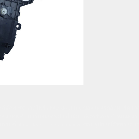
อัลพาร์ด เวลไฟร์ alphard/vellfire ของแต่งรถอัลพาร์ด เวลไฟ
evla เคฟล่า คาร์บอนเคฟล่า สำนักแต่งgodtowa สำนักแต่งรถอ
ยนต์ alphard/vellfire maintenance ซ่อมอุปกรณ์อัลพาร์ด เ