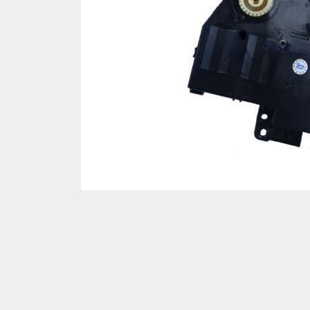
servo mortor แก้ปัญหาลมร้อนจากแอร์ อะไหล่
แต่งรถ อุปกรณ์ตกแต่งรถยนต์ japan style k
อัลพาร์ด เวลไฟร์ คิ้วสแตนเลส กันกระแทกรถ
ไฟร์ อะไหล่เวลไฟร์