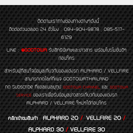
ติดตามเราทางช่องทางต่างๆดังนี้
ติดต่อด่วนตลอด 24 ชั่วโมง : 094-904-9878 , 085-517-
6129
LINE
:
@GODTOWA
รับสิทธิพิเศษและข่าวสาร พร้อมโปรโมชั่นดีๆ
ก่อนใคร
สำหรับผู้ที่สนใจข้อมูลเกี่ยวกับของแต่งรถ ALPHARD / VELLFIRE
สามารถกดไลค์ที่เพจ GODTOWATHAILAND
กด Subscribe ที่แชลแนลยูทูป
และ
GODTOWA CHANNEL
GODTOWA
ของเราเพื่อรับข้อมูลข่าวสารเกี่ยวกับของแต่งรถ
SERVICE
ALPHARD / VELLFIRE ใหม่ๆได้ก่อนใคร
ALPHARD 20
/
VELLFIRE 20
/
คลิกเข้าชมสินค้า
ALPHARD 30
/
VELLFIRE 30