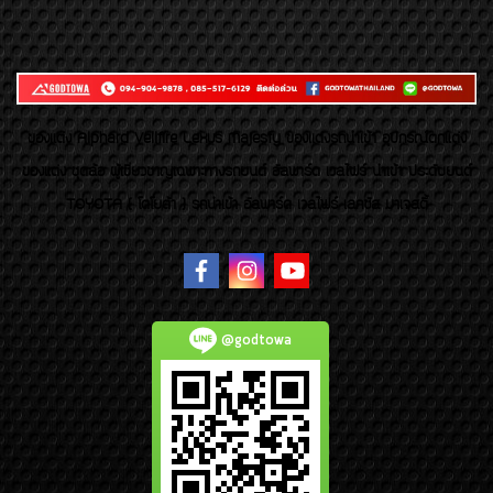
ของเเต่ง Alphard Vellfire Lexus Majesty ของเเต่งรถนำเข้า อุปกรณ์ตกแต่ง
ของแต่ง ชุดล้อ ผู้เชี่ยวชาญเฉพาะทางรถยนต์ อัลพาร์ด เวลไฟร์ นำเข้า ประดับยนต์
TOYOTA ( โตโยต้า ) รถนำเข้า อัลพาร์ด เวลไฟร์ เลกซัส มาเจสตี้
@godtowa