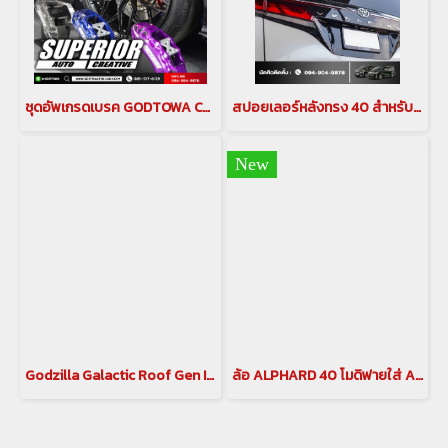
ชุดอัพเกรดเบรค GODTOWA CALIPER BREAK คาลิปเปอร์เบรก ดิสเบรค GODTOWA สำหรับรถยนต์ ALPHARD / VELLFIRE 30 รุ่นปี 2015-2022(copy)(copy)
สปอยเลอร์หลังทรง 40 สำหรับ ALPHARD / VELLFIRE 30
New
Godzilla Galactic Roof Gen II หลังคาดาวสำหรับ อัลพาร์ด เวลไฟร์ ALPHARD/VELLFIRE 20 รุ่นปี 2008-2014 , ALPHARD/VELLFIRE 30 รุ่นปี 2015-2023(copy)(copy)
ล้อ ALPHARD 40 โมดิฟายใส่ ALPHARD 30