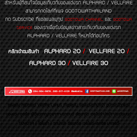
สำหรับผู้ที่สนใจข้อมูลเกี่ยวกับของแต่งรถ ALPHARD / VELLFIRE
สามารถกดไลค์ที่เพจ GODTOWATHAILAND
กด Subscribe ที่แชลแนลยูทูป
และ
GODTOWA CHANNEL
GODTOWA
ของเราเพื่อรับข้อมูลข่าวสารเกี่ยวกับของแต่งรถ
SERVICE
ALPHARD / VELLFIRE ใหม่ๆได้ก่อนใคร
ALPHARD 20
/
VELLFIRE 20
/
คลิกเข้าชมสินค้า
ALPHARD 30
/
VELLFIRE 30
ของเเต่ง Alphard Vellfire Lexus Majesty ของเเต่งรถนำเข้า อุปกรณ์ตกแต่ง
ของแต่ง ชุดล้อ ผู้เชี่ยวชาญเฉพาะทางรถยนต์ อัลพาร์ด เวลไฟร์ นำเข้า ประดับยนต์
TOYOTA ( โตโยต้า ) รถนำเข้า อัลพาร์ด เวลไฟร์ เลกซัส มาเจสตี้