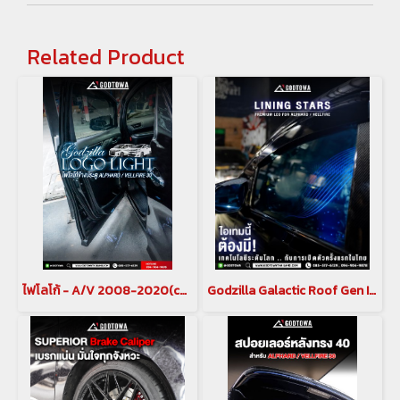
Related Product
ไฟโลโก้ - A/V 2008-2020(copy)(copy)(copy)(copy)
Godzilla Galactic Roof Gen II หลังคาดาวสำหรับ อัลพาร์ด เวลไฟร์ ALPHARD/VELLFIRE 20 รุ่นปี 2008-2014 , ALPHARD/VELLFIRE 30 รุ่นปี 2015-2023(copy)(copy)