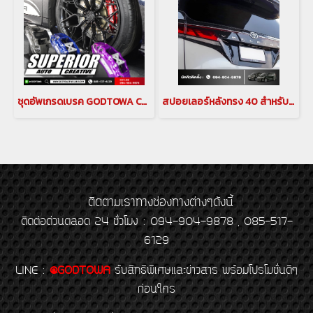
ชุดอัพเกรดเบรค GODTOWA CALIPER BREAK คาลิปเปอร์เบรก ดิสเบรค GODTOWA สำหรับรถยนต์ ALPHARD / VELLFIRE 30 รุ่นปี 2015-2022(copy)(copy)
สปอยเลอร์หลังทรง 40 สำหรับ ALPHARD / VELLFIRE 30
ติดตามเราทางช่องทางต่างๆดังนี้
ติดต่อด่วนตลอด 24 ชั่วโมง : 094-904-9878 , 085-517-
6129
LINE
:
@GODTOWA
รับสิทธิพิเศษและข่าวสาร พร้อมโปรโมชั่นดีๆ
ก่อนใคร