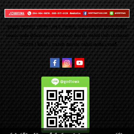
ของเเต่ง Alphard Vellfire Lexus Majesty ของเเต่งรถนำเข้า อุปกรณ์ตกแต่ง
ของแต่ง ชุดล้อ ผู้เชี่ยวชาญเฉพาะทางรถยนต์ อัลพาร์ด เวลไฟร์ นำเข้า ประดับยนต์
TOYOTA ( โตโยต้า ) รถนำเข้า อัลพาร์ด เวลไฟร์ เลกซัส มาเจสตี้
@godtowa