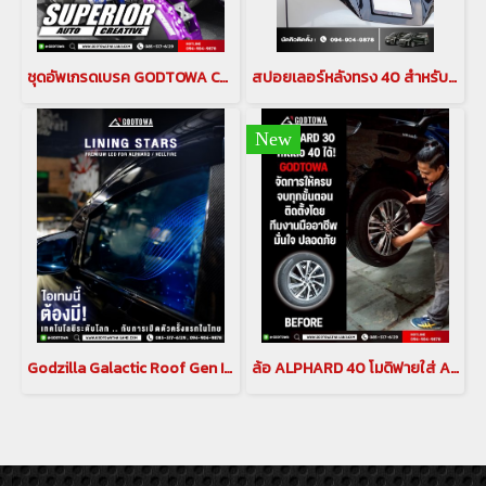
ชุดอัพเกรดเบรค GODTOWA CALIPER BREAK คาลิปเปอร์เบรก ดิสเบรค GODTOWA สำหรับรถยนต์ ALPHARD / VELLFIRE 30 รุ่นปี 2015-2022(copy)(copy)
สปอยเลอร์หลังทรง 40 สำหรับ ALPHARD / VELLFIRE 30
New
Godzilla Galactic Roof Gen II หลังคาดาวสำหรับ อัลพาร์ด เวลไฟร์ ALPHARD/VELLFIRE 20 รุ่นปี 2008-2014 , ALPHARD/VELLFIRE 30 รุ่นปี 2015-2023(copy)(copy)
ล้อ ALPHARD 40 โมดิฟายใส่ ALPHARD 30