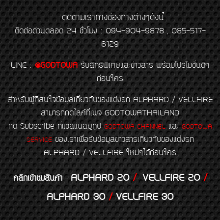
ติดตามเราทางช่องทางต่างๆดังนี้
ติดต่อด่วนตลอด 24 ชั่วโมง : 094-904-9878 , 085-517-
6129
LINE
:
@GODTOWA
รับสิทธิพิเศษและข่าวสาร พร้อมโปรโมชั่นดีๆ
ก่อนใคร
สำหรับผู้ที่สนใจข้อมูลเกี่ยวกับของแต่งรถ ALPHARD / VELLFIRE
สามารถกดไลค์ที่เพจ GODTOWATHAILAND
กด Subscribe ที่แชลแนลยูทูป
และ
GODTOWA CHANNEL
GODTOWA
ของเราเพื่อรับข้อมูลข่าวสารเกี่ยวกับของแต่งรถ
SERVICE
ALPHARD / VELLFIRE ใหม่ๆได้ก่อนใคร
ALPHARD 20
/
VELLFIRE 20
/
คลิกเข้าชมสินค้า
ALPHARD 30
/
VELLFIRE 30