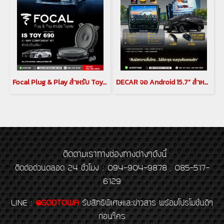
Focal Plug & Play สำหรับ Toyota Alphard / Vellfireชุดลำโพง IC TOY 165 (Coaxial)(copy)(copy)(copy)
DECAR จอ Android 15.7” สำหรับ Alphard / Vellfire 30 Series พร้อมกล้อง 360 6 LEN(copy)
ติดตามเราทางช่องทางต่างๆดังนี้
ติดต่อด่วนตลอด 24 ชั่วโมง : 094-904-9878 , 085-517-
6129
LINE
:
@GODTOWA
รับสิทธิพิเศษและข่าวสาร พร้อมโปรโมชั่นดีๆ
ก่อนใคร