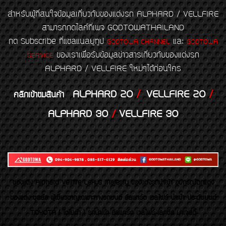
สำหรับผู้ที่สนใจข้อมูลเกี่ยวกับของแต่งรถ ALPHARD / VELLFIRE
สามารถกดไลค์ที่เพจ GODTOWATHAILAND
กด Subscribe ที่แชลแนลยูทูป
และ
GODTOWA CHANNEL
GODTOWA
ของเราเพื่อรับข้อมูลข่าวสารเกี่ยวกับของแต่งรถ
SERVICE
ALPHARD / VELLFIRE ใหม่ๆได้ก่อนใคร
ALPHARD 20
/
VELLFIRE 20
/
คลิกเข้าชมสินค้า
ALPHARD 30
/
VELLFIRE 30
ของเเต่ง Alphard Vellfire Lexus Majesty ของเเต่งรถนำเข้า อุปกรณ์ตกแต่ง
ของแต่ง ชุดล้อ ผู้เชี่ยวชาญเฉพาะทางรถยนต์ อัลพาร์ด เวลไฟร์ นำเข้า ประดับยนต์
TOYOTA ( โตโยต้า ) รถนำเข้า อัลพาร์ด เวลไฟร์ เลกซัส มาเจสตี้