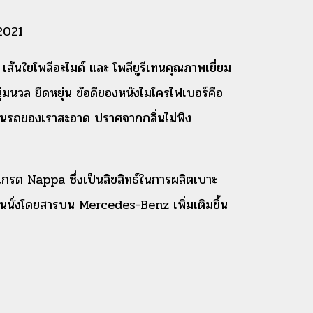
2021
 เส้นใยโพลีอะไมด์ และ โพลียูรีเทนคุณภาพเยี่ยม
ุ่มนวล ยืดหยุ่น ข้อดีของหนังไมโครไฟเบอร์คือ
ยในรถของเราสะอาด ปราศจากกลิ่นไม่พึง
เกรด Nappa ซึ่ง
เป็นลิขสิทธ์ในการผลิตเบาะ
นั่งโดยสารบน Mercedes-Benz เพิ่มเติมขึ้น