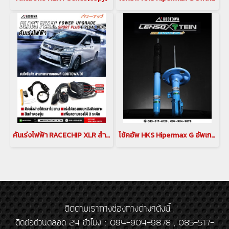
คันเร่งไฟฟ้า RACECHIP XLR สำหรับ กล่องเพิ่มสมรรถนะสำหรับรถยนต์โตโยต้าอัลพาร์ด เวลไฟร์ คันเร่งเรดชิพ ตัวเร่ง คันเร่งไฟฟ้าอัลพาร์ด เวลไฟร์ ตัวเร่งอัลพาร์ด เวลไฟร์(copy)
โช้คอัพ HKS Hipermax G อัพเกรดช่วงล่าง LEXUS LM 300 / 350 ชุดอัพเกรดช่วงล่าง LEXUS LM(copy)(copy)(copy)
ติดตามเราทางช่องทางต่างๆดังนี้
ติดต่อด่วนตลอด 24 ชั่วโมง : 094-904-9878 , 085-517-