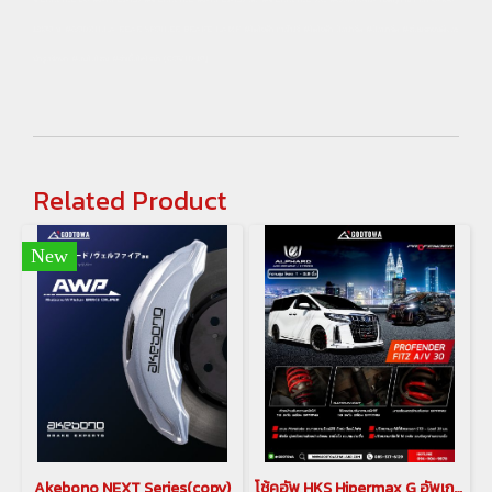
18:00 น. #GODZILLA REAR SPOILER BRAKE LAMP #โตโยต้า เวลไฟร์ #โตโยต้า อัลฟาร์ด #อัลพาร์ด #ซ่อมรถยนต์และ
บำรุงรักษา #อบโอโซน #ฆ่าเชื้อโคโรน่า (COVID-19)
Related Product
New
Akebono NEXT Series(copy)
โช้คอัพ HKS Hipermax G อัพเกรดช่วงล่าง LEXUS LM 300 / 350 ชุดอัพเกรดช่วงล่าง LEXUS LM(copy)(copy)