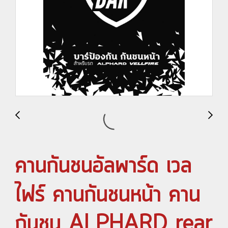
คานกันชนอัลพาร์ด เวล
ไฟร์ คานกันชนหน้า คาน
กันชน ALPHARD rear