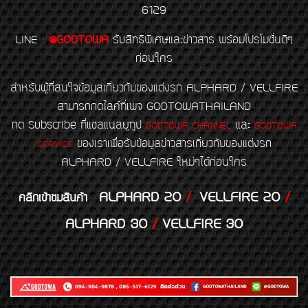
6129
LINE
:
@GODTOWA
รับสิทธิพิเศษและข่าวสาร พร้อมโปรโมชั่นดีๆ
ก่อนใคร
สำหรับผู้ที่สนใจข้อมูลเกี่ยวกับของแต่งรถ ALPHARD / VELLFIRE
สามารถกดไลค์ที่เพจ GODTOWATHAILAND
กด Subscribe ที่แชลแนลยูทูป
และ
GODTOWA CHANNEL
GODTOWA
ของเราเพื่อรับข้อมูลข่าวสารเกี่ยวกับของแต่งรถ
SERVICE
ALPHARD / VELLFIRE ใหม่ๆได้ก่อนใคร
ALPHARD 20
/
VELLFIRE 20
/
คลิกเข้าชมสินค้า
ALPHARD 30
/
VELLFIRE 30