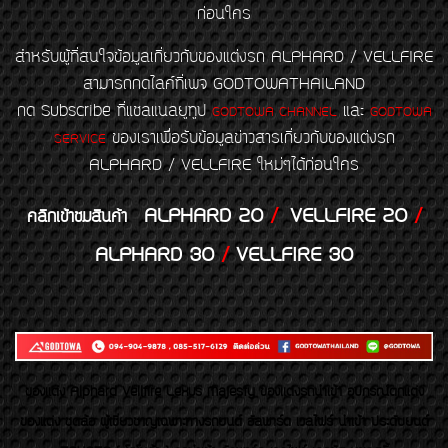
ก่อนใคร
สำหรับผู้ที่สนใจข้อมูลเกี่ยวกับของแต่งรถ ALPHARD / VELLFIRE
สามารถกดไลค์ที่เพจ GODTOWATHAILAND
กด Subscribe ที่แชลแนลยูทูป
และ
GODTOWA CHANNEL
GODTOWA
ของเราเพื่อรับข้อมูลข่าวสารเกี่ยวกับของแต่งรถ
SERVICE
ALPHARD / VELLFIRE ใหม่ๆได้ก่อนใคร
ALPHARD 20
/
VELLFIRE 20
/
คลิกเข้าชมสินค้า
ALPHARD 30
/
VELLFIRE 30
ของเเต่ง Alphard Vellfire Lexus Majesty ของเเต่งรถนำเข้า อุปกรณ์ตกแต่ง
ของแต่ง ชุดล้อ ผู้เชี่ยวชาญเฉพาะทางรถยนต์ อัลพาร์ด เวลไฟร์ นำเข้า ประดับยนต์