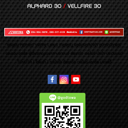
ALPHARD 30
/
VELLFIRE 30
ของเเต่ง Alphard Vellfire Lexus Majesty ของเเต่งรถนำเข้า อุปกรณ์ตกแต่ง
ของแต่ง ชุดล้อ ผู้เชี่ยวชาญเฉพาะทางรถยนต์ อัลพาร์ด เวลไฟร์ นำเข้า ประดับยนต์
TOYOTA ( โตโยต้า ) รถนำเข้า อัลพาร์ด เวลไฟร์ เลกซัส มาเจสตี้
@godtowa