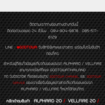
ติดตามเราทางช่องทางต่างๆดังนี้
ติดต่อด่วนตลอด 24 ชั่วโมง : 094-904-9878 , 085-517-
6129
LINE
:
@GODTOWA
รับสิทธิพิเศษและข่าวสาร พร้อมโปรโมชั่นดีๆ
ก่อนใคร
สำหรับผู้ที่สนใจข้อมูลเกี่ยวกับของแต่งรถ ALPHARD / VELLFIRE
สามารถกดไลค์ที่เพจ GODTOWATHAILAND
กด Subscribe ที่แชลแนลยูทูป
และ
GODTOWA CHANNEL
GODTOWA
ของเราเพื่อรับข้อมูลข่าวสารเกี่ยวกับของแต่งรถ
SERVICE
ALPHARD / VELLFIRE ใหม่ๆได้ก่อนใคร
ALPHARD 20
/
VELLFIRE 20
/
คลิกเข้าชมสินค้า