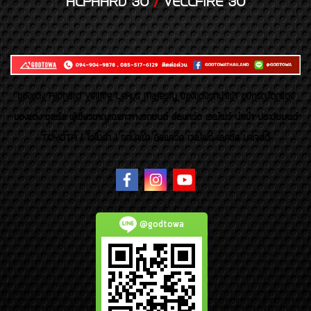
ALPHARD 30
/
VELLFIRE 30
ของเเต่ง Alphard Vellfire Lexus Majesty ของเเต่งรถนำเข้า อุปกรณ์ตกแต่ง
ของแต่ง ชุดล้อ ผู้เชี่ยวชาญเฉพาะทางรถยนต์ อัลพาร์ด เวลไฟร์ นำเข้า ประดับยนต์
TOYOTA ( โตโยต้า ) รถนำเข้า อัลพาร์ด เวลไฟร์ เลกซัส มาเจสตี้
@godtowa