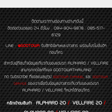
ติดตามเราทางช่องทางต่างๆดังนี้
ติดต่อด่วนตลอด 24 ชั่วโมง : 094-904-9878 , 085-517-
6129
LINE
:
@GODTOWA
รับสิทธิพิเศษและข่าวสาร พร้อมโปรโมชั่นดีๆ
ก่อนใคร
สำหรับผู้ที่สนใจข้อมูลเกี่ยวกับของแต่งรถ ALPHARD / VELLFIRE
สามารถกดไลค์ที่เพจ GODTOWATHAILAND
กด Subscribe ที่แชลแนลยูทูป
และ
GODTOWA CHANNEL
GODTOWA
ของเราเพื่อรับข้อมูลข่าวสารเกี่ยวกับของแต่งรถ
SERVICE
ALPHARD / VELLFIRE ใหม่ๆได้ก่อนใคร
ALPHARD 20
/
VELLFIRE 20
/
คลิกเข้าชมสินค้า