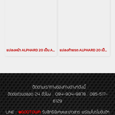
แปลงหน้า ALPHARD 20 เป็น ALPHARD SC 2018-2020(copy)(copy)
แปลงท้ายรถ ALPHARD 20 เป็น ALPHARD 30 แปลงท้าย เวลไฟร์20 เป็น อัลพาร์ด30 ชุดแต่งแปลงท้าย เวลไฟร์ VELLFIRE
ติดตามเราทางช่องทางต่างๆดังนี้
ติดต่อด่วนตลอด 24 ชั่วโมง : 094-904-9878 , 085-517-
6129
LINE
:
@GODTOWA
รับสิทธิพิเศษและข่าวสาร พร้อมโปรโมชั่นดีๆ