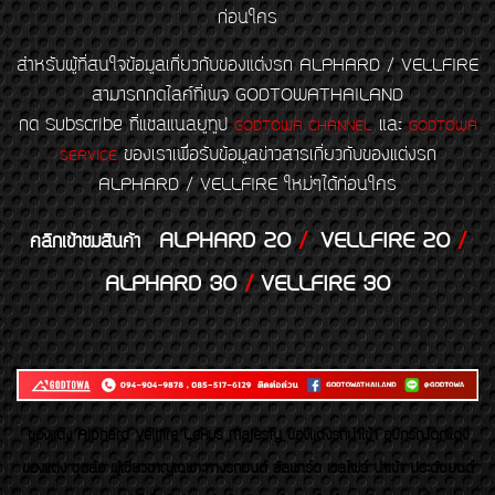
ก่อนใคร
สำหรับผู้ที่สนใจข้อมูลเกี่ยวกับของแต่งรถ ALPHARD / VELLFIRE
สามารถกดไลค์ที่เพจ GODTOWATHAILAND
กด Subscribe ที่แชลแนลยูทูป
และ
GODTOWA CHANNEL
GODTOWA
ของเราเพื่อรับข้อมูลข่าวสารเกี่ยวกับของแต่งรถ
SERVICE
ALPHARD / VELLFIRE ใหม่ๆได้ก่อนใคร
ALPHARD 20
/
VELLFIRE 20
/
คลิกเข้าชมสินค้า
ALPHARD 30
/
VELLFIRE 30
ของเเต่ง Alphard Vellfire Lexus Majesty ของเเต่งรถนำเข้า อุปกรณ์ตกแต่ง
ของแต่ง ชุดล้อ ผู้เชี่ยวชาญเฉพาะทางรถยนต์ อัลพาร์ด เวลไฟร์ นำเข้า ประดับยนต์