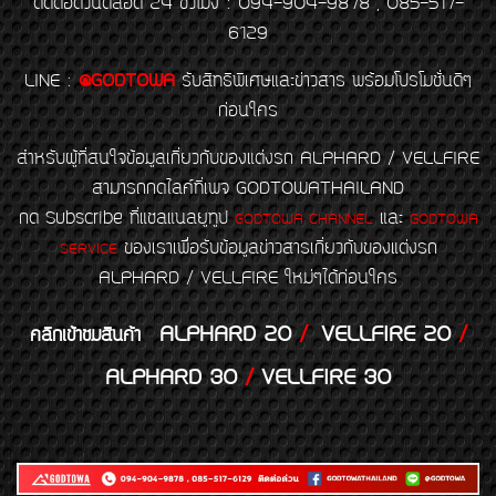
ติดต่อด่วนตลอด 24 ชั่วโมง : 094-904-9878 , 085-517-
6129
LINE
:
@GODTOWA
รับสิทธิพิเศษและข่าวสาร พร้อมโปรโมชั่นดีๆ
ก่อนใคร
สำหรับผู้ที่สนใจข้อมูลเกี่ยวกับของแต่งรถ ALPHARD / VELLFIRE
สามารถกดไลค์ที่เพจ GODTOWATHAILAND
กด Subscribe ที่แชลแนลยูทูป
และ
GODTOWA CHANNEL
GODTOWA
ของเราเพื่อรับข้อมูลข่าวสารเกี่ยวกับของแต่งรถ
SERVICE
ALPHARD / VELLFIRE ใหม่ๆได้ก่อนใคร
ALPHARD 20
/
VELLFIRE 20
/
คลิกเข้าชมสินค้า
ALPHARD 30
/
VELLFIRE 30