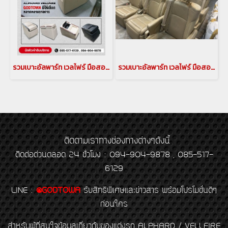
รวมเบาะอัลพาร์ท เวลไฟร์ มือสอง อัพเดทล่าสุด(copy)
รวมเบาะอัลพาร์ท เวลไฟร์ มือสอง อัพเดทล่าสุด
ติดตามเราทางช่องทางต่างๆดังนี้
ติดต่อด่วนตลอด 24 ชั่วโมง : 094-904-9878 , 085-517-
6129
LINE
:
@GODTOWA
รับสิทธิพิเศษและข่าวสาร พร้อมโปรโมชั่นดีๆ
ก่อนใคร
สำหรับผู้ที่สนใจข้อมูลเกี่ยวกับของแต่งรถ ALPHARD / VELLFIRE