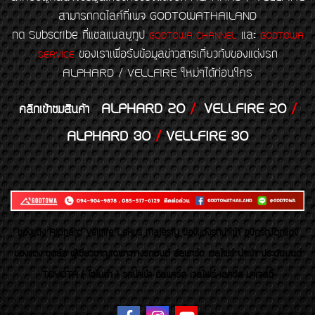
สามารถกดไลค์ที่เพจ GODTOWATHAILAND
กด Subscribe ที่แชลแนลยูทูป
และ
GODTOWA CHANNEL
GODTOWA
ของเราเพื่อรับข้อมูลข่าวสารเกี่ยวกับของแต่งรถ
SERVICE
ALPHARD / VELLFIRE ใหม่ๆได้ก่อนใคร
ALPHARD 20
/
VELLFIRE 20
/
คลิกเข้าชมสินค้า
ALPHARD 30
/
VELLFIRE 30
ของเเต่ง Alphard Vellfire Lexus Majesty ของเเต่งรถนำเข้า อุปกรณ์ตกแต่ง
ของแต่ง ชุดล้อ ผู้เชี่ยวชาญเฉพาะทางรถยนต์ อัลพาร์ด เวลไฟร์ นำเข้า ประดับยนต์
TOYOTA ( โตโยต้า ) รถนำเข้า อัลพาร์ด เวลไฟร์ เลกซัส มาเจสตี้