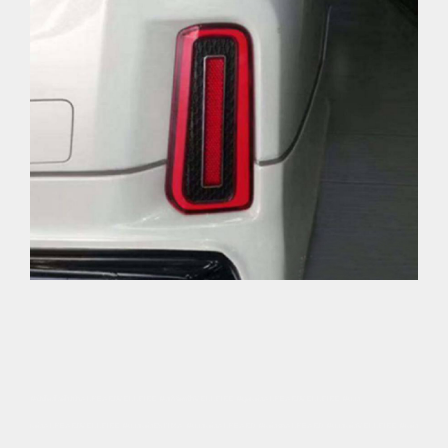
#บันไดสไลด์ไฟฟ้าALPHARDVELLFIRE #สเกิร์ตหน้าVELLFIRE #ชุดแต่งALPHARDVELLFIRE #ของ
แต่งALPHARDVELLFIRE #ของแต่งESTIMA #ของแต่งALPHARD #แต่งรถALPHARD #ของแต่งVELLFIRE #แต่ง