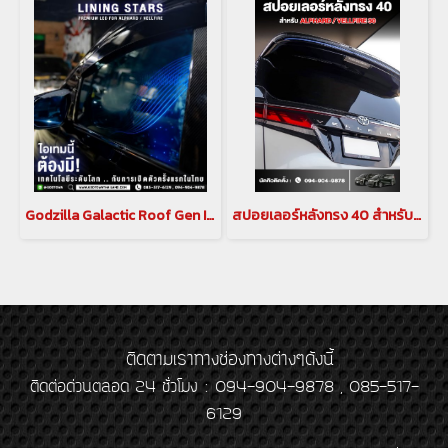
Godzilla Galactic Roof Gen II หลังคาดาวสำหรับ อัลพาร์ด เวลไฟร์ ALPHARD/VELLFIRE 20 รุ่นปี 2008-2014 , ALPHARD/VELLFIRE 30 รุ่นปี 2015-2023(copy)(copy)
สปอยเลอร์หลังทรง 40 สำหรับ ALPHARD / VELLFIRE 30
ติดตามเราทางช่องทางต่างๆดังนี้
ติดต่อด่วนตลอด 24 ชั่วโมง : 094-904-9878 , 085-517-
6129