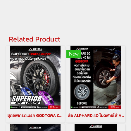
รถVELLFIRE #ประดับยนต์ALPHARD #แปลงหน้าALPHARD #แปลงโฉมALPHARD
Related Product
New
ชุดอัพเกรดเบรค GODTOWA CALIPER BREAK คาลิปเปอร์เบรก ดิสเบรค GODTOWA สำหรับรถยนต์ ALPHARD / VELLFIRE 30 รุ่นปี 2015-2022(copy)(copy)
ล้อ ALPHARD 40 โมดิฟายใส่ ALPHARD 30