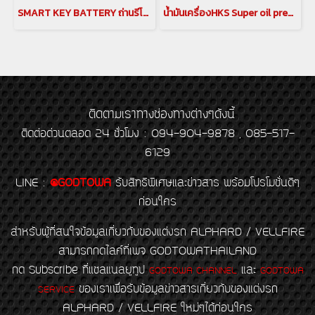
SMART KEY BATTERY ถ่านรีโมทสมาร์ทคีย์ Alphard 30 แบตเตอรี่สมาร์ทคีย์อัลพาร์ด เวลไฟร์ ถ่านสมาร์ทคีย์อัลพาร์ด เวลไฟร์ A/V 20 : 2008-2014 , A/V 30 : 2015-2021
น้ำมันเครื่องHKS Super oil premium ow 20 น้ำมันเครื่องอัลพาร์ด เวลไฟร์ เปลี่ยนถ่ายน้ำมันเครื่อง
ติดตามเราทางช่องทางต่างๆดังนี้
ติดต่อด่วนตลอด 24 ชั่วโมง : 094-904-9878 , 085-517-
6129
LINE
:
@GODTOWA
รับสิทธิพิเศษและข่าวสาร พร้อมโปรโมชั่นดีๆ
ก่อนใคร
สำหรับผู้ที่สนใจข้อมูลเกี่ยวกับของแต่งรถ ALPHARD / VELLFIRE
สามารถกดไลค์ที่เพจ GODTOWATHAILAND
กด Subscribe ที่แชลแนลยูทูป
และ
GODTOWA CHANNEL
GODTOWA
ของเราเพื่อรับข้อมูลข่าวสารเกี่ยวกับของแต่งรถ
SERVICE
ALPHARD / VELLFIRE ใหม่ๆได้ก่อนใคร