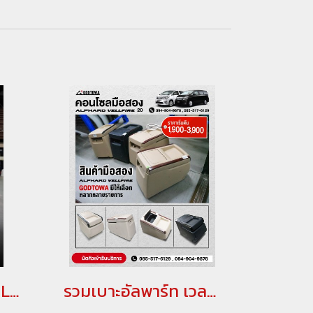
กันชนหน้ามือสอง ALPHARD SC 2015(copy)
รวมเบาะอัลพาร์ท เวลไฟร์ มือสอง อัพเดทล่าสุด(copy)