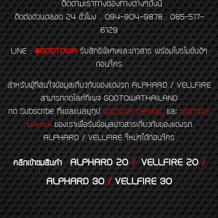
ติดตามเราทางช่องทางต่างๆดังนี้
ติดต่อด่วนตลอด 24 ชั่วโมง : 094-904-9878 , 085-517-
6129
LINE
:
@GODTOWA
รับสิทธิพิเศษและข่าวสาร พร้อมโปรโมชั่นดีๆ
ก่อนใคร
สำหรับผู้ที่สนใจข้อมูลเกี่ยวกับของแต่งรถ ALPHARD / VELLFIRE
สามารถกดไลค์ที่เพจ GODTOWATHAILAND
กด Subscribe ที่แชลแนลยูทูป
และ
GODTOWA CHANNEL
GODTOWA
ของเราเพื่อรับข้อมูลข่าวสารเกี่ยวกับของแต่งรถ
SERVICE
ALPHARD / VELLFIRE ใหม่ๆได้ก่อนใคร
ALPHARD 20
/
VELLFIRE 20
/
คลิกเข้าชมสินค้า
ALPHARD 30
/
VELLFIRE 30