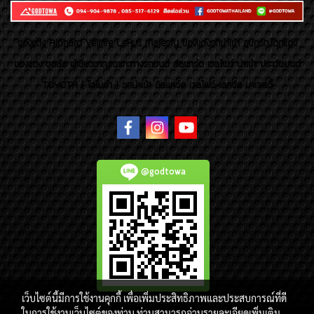
ของเเต่ง Alphard Vellfire Lexus Majesty ของเเต่งรถนำเข้า อุปกรณ์ตกแต่ง
ของแต่ง ชุดล้อ ผู้เชี่ยวชาญเฉพาะทางรถยนต์ อัลพาร์ด เวลไฟร์ นำเข้า ประดับยนต์
TOYOTA ( โตโยต้า ) รถนำเข้า อัลพาร์ด เวลไฟร์ เลกซัส มาเจสตี้
@godtowa
เว็บไซต์นี้มีการใช้งานคุกกี้ เพื่อเพิ่มประสิทธิภาพและประสบการณ์ที่ดี
ในการใช้งานเว็บไซต์ของท่าน ท่านสามารถอ่านรายละเอียดเพิ่มเติม