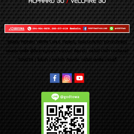
ALPHARD 30
/
VELLFIRE 30
ของเเต่ง Alphard Vellfire Lexus Majesty ของเเต่งรถนำเข้า อุปกรณ์ตกแต่ง
ของแต่ง ชุดล้อ ผู้เชี่ยวชาญเฉพาะทางรถยนต์ อัลพาร์ด เวลไฟร์ นำเข้า ประดับยนต์
TOYOTA ( โตโยต้า ) รถนำเข้า อัลพาร์ด เวลไฟร์ เลกซัส มาเจสตี้
@godtowa