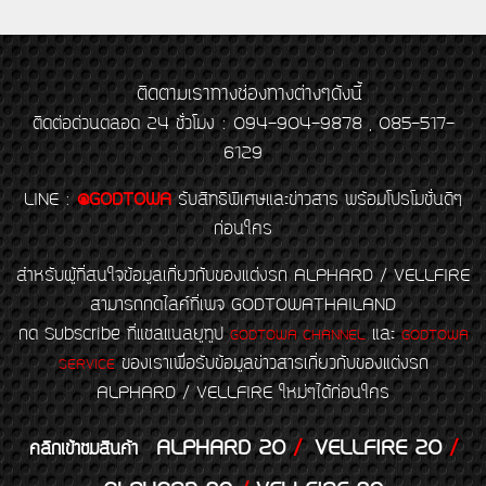
ติดตามเราทางช่องทางต่างๆดังนี้
ติดต่อด่วนตลอด 24 ชั่วโมง : 094-904-9878 , 085-517-
6129
LINE
:
@GODTOWA
รับสิทธิพิเศษและข่าวสาร พร้อมโปรโมชั่นดีๆ
ก่อนใคร
สำหรับผู้ที่สนใจข้อมูลเกี่ยวกับของแต่งรถ ALPHARD / VELLFIRE
สามารถกดไลค์ที่เพจ GODTOWATHAILAND
กด Subscribe ที่แชลแนลยูทูป
และ
GODTOWA CHANNEL
GODTOWA
ของเราเพื่อรับข้อมูลข่าวสารเกี่ยวกับของแต่งรถ
SERVICE
ALPHARD / VELLFIRE ใหม่ๆได้ก่อนใคร
ALPHARD 20
/
VELLFIRE 20
/
คลิกเข้าชมสินค้า