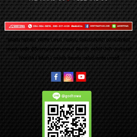
ของเเต่ง Alphard Vellfire Lexus Majesty ของเเต่งรถนำเข้า อุปกรณ์ตกแต่ง
ของแต่ง ชุดล้อ ผู้เชี่ยวชาญเฉพาะทางรถยนต์ อัลพาร์ด เวลไฟร์ นำเข้า ประดับยนต์
TOYOTA ( โตโยต้า ) รถนำเข้า อัลพาร์ด เวลไฟร์ เลกซัส มาเจสตี้
@godtowa