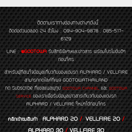
ติดตามเราทางช่องทางต่างๆดังนี้
ติดต่อด่วนตลอด 24 ชั่วโมง : 094-904-9878 , 085-517-
6129
LINE
:
@GODTOWA
รับสิทธิพิเศษและข่าวสาร พร้อมโปรโมชั่นดีๆ
ก่อนใคร
สำหรับผู้ที่สนใจข้อมูลเกี่ยวกับของแต่งรถ ALPHARD / VELLFIRE
สามารถกดไลค์ที่เพจ GODTOWATHAILAND
กด Subscribe ที่แชลแนลยูทูป
และ
GODTOWA CHANNEL
GODTOWA
ของเราเพื่อรับข้อมูลข่าวสารเกี่ยวกับของแต่งรถ
SERVICE
ALPHARD / VELLFIRE ใหม่ๆได้ก่อนใคร
ALPHARD 20
/
VELLFIRE 20
/
คลิกเข้าชมสินค้า
ALPHARD 30
/
VELLFIRE 30