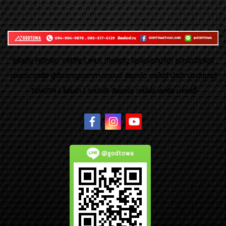
ของเเต่ง Alphard Vellfire Lexus Majesty ของเเต่งรถนำเข้า อุปกรณ์ตกแต่ง
ของแต่ง ชุดล้อ ผู้เชี่ยวชาญเฉพาะทางรถยนต์ อัลพาร์ด เวลไฟร์ นำเข้า ประดับยนต์
TOYOTA ( โตโยต้า ) รถนำเข้า อัลพาร์ด เวลไฟร์ เลกซัส มาเจสตี้
@godtowa