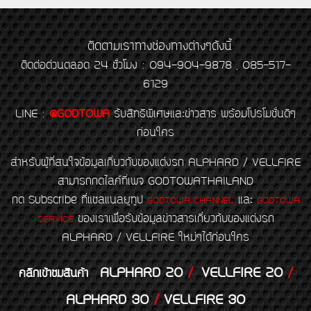
ติดตามเราทางช่องทางต่างๆดังนี้
ติดต่อด่วนตลอด 24 ชั่วโมง : 094-904-9878 , 085-517-
6129
LINE
:
@GODTOWA
รับสิทธิพิเศษและข่าวสาร พร้อมโปรโมชั่นดีๆ
ก่อนใคร
สำหรับผู้ที่สนใจข้อมูลเกี่ยวกับของแต่งรถ ALPHARD / VELLFIRE
สามารถกดไลค์ที่เพจ GODTOWATHAILAND
กด Subscribe ที่แชลแนลยูทูป
และ
GODTOWA CHANNEL
GODTOWA
ของเราเพื่อรับข้อมูลข่าวสารเกี่ยวกับของแต่งรถ
SERVICE
ALPHARD / VELLFIRE ใหม่ๆได้ก่อนใคร
ALPHARD 20
/
VELLFIRE 20
/
คลิกเข้าชมสินค้า
ALPHARD 30
/
VELLFIRE 30