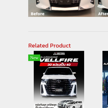
Related Product
New