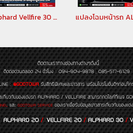
Alphard Vellfire 30 Face Conversion to Lexus lm
ติดตามเราทางช่องทางต่างๆดังนี้
ติดต่อด่วนตลอด 24 ชั่วโมง : 094-904-9878 , 085-517-6129
LINE
:
@GODTOWA
รับสิทธิพิเศษและข่าวสาร พร้อมโปรโมชั่นดีๆก่อนใค
้อมูลเกี่ยวกับของแต่งรถ ALPHARD / VELLFIRE สามารถกดไลค์ที่เ
และ
ของเราเพื่อรับข้อมูลข่าวสารเกี่ยวกับขอ
NNEL
GODTOWA SERVICE
ALPHARD 20
/
VELLFIRE 20
/
ALPHARD 30
/
V