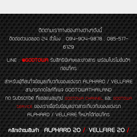
ติดตามเราทางช่องทางต่างๆดังนี้
ติดต่อด่วนตลอด 24 ชั่วโมง : 094-904-9878 , 085-517-
6129
LINE
:
@GODTOWA
รับสิทธิพิเศษและข่าวสาร พร้อมโปรโมชั่นดีๆ
ก่อนใคร
สำหรับผู้ที่สนใจข้อมูลเกี่ยวกับของแต่งรถ ALPHARD / VELLFIRE
สามารถกดไลค์ที่เพจ GODTOWATHAILAND
กด Subscribe ที่แชลแนลยูทูป
และ
GODTOWA CHANNEL
GODTOWA
ของเราเพื่อรับข้อมูลข่าวสารเกี่ยวกับของแต่งรถ
SERVICE
ALPHARD / VELLFIRE ใหม่ๆได้ก่อนใคร
ALPHARD 20
/
VELLFIRE 20
/
คลิกเข้าชมสินค้า