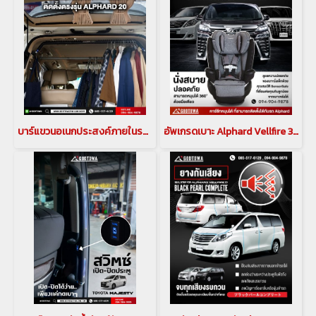
บาร์แขวนอเนกประสงค์ภายในรถ (MULTI BAR) สำหรับรถยนต์ ALPHARD/VELLFIRE รุ่นปี 2015-2021 บาร์แขวนอเนกประสงค์ภายในรถ มัลติบาร์ บาร์แขวานของในรถอัลพาร์ด เวลไฟร์ MULTI BAR ค้ำหลัง ไม้แขวน ที่แขวนของอัลพาร์ด ไม้แขวนเสื้ออัลพาร์ดสำหรับรถยนต์ ALPHARD/VELLFIRE(cop
อัพเกรดเบาะ Alphard Vellfire 30 เป็นทรง 40 Godzilla Exclusive Seat เบาะ Exclusive ท(copy)