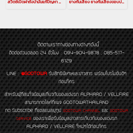
สวิตซ์เปิดฝาถังน้ำมันแก้ปัญหา สำหรับ รถยนต์ ALPHARD / VELLFIRE 30 รุ่นปี 2015-2021(copy)(copy)(copy)
ยางกันเสียง ยางกันเสียงขอบประตู สำหรับ ALPHARD / VELLFIRE 30 ยางกันเสียง อัลพาร์ด เวลไฟร์ ยาง ยางขอบประตู อัลพาร์ด ยางขอบประตู 10 จุด(copy)(copy)(copy)
ติดตามเราทางช่องทางต่างๆดังนี้
ติดต่อด่วนตลอด 24 ชั่วโมง : 094-904-9878 , 085-517-
6129
LINE
:
@GODTOWA
รับสิทธิพิเศษและข่าวสาร พร้อมโปรโมชั่นดีๆ
ก่อนใคร
สำหรับผู้ที่สนใจข้อมูลเกี่ยวกับของแต่งรถ ALPHARD / VELLFIRE
สามารถกดไลค์ที่เพจ GODTOWATHAILAND
กด Subscribe ที่แชลแนลยูทูป
และ
GODTOWA CHANNEL
GODTOWA
ของเราเพื่อรับข้อมูลข่าวสารเกี่ยวกับของแต่งรถ
SERVICE
ALPHARD / VELLFIRE ใหม่ๆได้ก่อนใคร