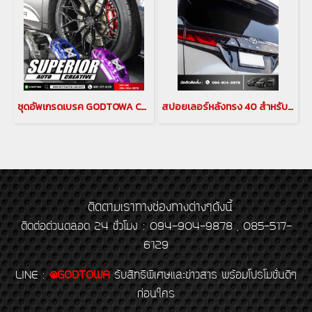
ชุดอัพเกรดเบรค GODTOWA CALIPER BREAK คาลิปเปอร์เบรก ดิสเบรค GODTOWA สำหรับรถยนต์ ALPHARD / VELLFIRE 30 รุ่นปี 2015-2022(copy)(copy)
สปอยเลอร์หลังทรง 40 สำหรับ ALPHARD / VELLFIRE 30
ติดตามเราทางช่องทางต่างๆดังนี้
ติดต่อด่วนตลอด 24 ชั่วโมง : 094-904-9878 , 085-517-
6129
LINE
:
@GODTOWA
รับสิทธิพิเศษและข่าวสาร พร้อมโปรโมชั่นดีๆ
ก่อนใคร