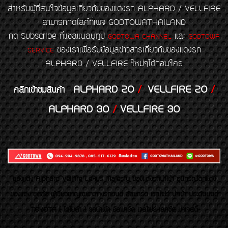
สำหรับผู้ที่สนใจข้อมูลเกี่ยวกับของแต่งรถ ALPHARD / VELLFIRE
สามารถกดไลค์ที่เพจ GODTOWATHAILAND
กด Subscribe ที่แชลแนลยูทูป
และ
GODTOWA CHANNEL
GODTOWA
ของเราเพื่อรับข้อมูลข่าวสารเกี่ยวกับของแต่งรถ
SERVICE
ALPHARD / VELLFIRE ใหม่ๆได้ก่อนใคร
ALPHARD 20
/
VELLFIRE 20
/
คลิกเข้าชมสินค้า
ALPHARD 30
/
VELLFIRE 30
ของเเต่ง Alphard Vellfire Lexus Majesty ของเเต่งรถนำเข้า อุปกรณ์ตกแต่ง
ของแต่ง ชุดล้อ ผู้เชี่ยวชาญเฉพาะทางรถยนต์ อัลพาร์ด เวลไฟร์ นำเข้า ประดับยนต์
TOYOTA ( โตโยต้า ) รถนำเข้า อัลพาร์ด เวลไฟร์ เลกซัส มาเจสตี้