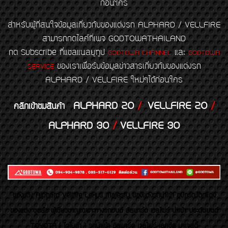
ก่อนใคร
สำหรับผู้ที่สนใจข้อมูลเกี่ยวกับของแต่งรถ ALPHARD / VELLFIRE
สามารถกดไลค์ที่เพจ GODTOWATHAILAND
กด Subscribe ที่แชลแนลยูทูป
และ
GODTOWA CHANNEL
GODTOWA
ของเราเพื่อรับข้อมูลข่าวสารเกี่ยวกับของแต่งรถ
SERVICE
ALPHARD / VELLFIRE ใหม่ๆได้ก่อนใคร
ALPHARD 20
/
VELLFIRE 20
/
คลิกเข้าชมสินค้า
ALPHARD 30
/
VELLFIRE 30
ของเเต่ง Alphard Vellfire Lexus Majesty ของเเต่งรถนำเข้า อุปกรณ์ตกแต่ง
ของแต่ง ชุดล้อ ผู้เชี่ยวชาญเฉพาะทางรถยนต์ อัลพาร์ด เวลไฟร์ นำเข้า ประดับยนต์
TOYOTA ( โตโยต้า ) รถนำเข้า อัลพาร์ด เวลไฟร์ เลกซัส มาเจสตี้