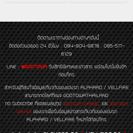
ติดตามเราทางช่องทางต่างๆดังนี้
ติดต่อด่วนตลอด 24 ชั่วโมง : 094-904-9878 , 085-517-
6129
LINE
:
@GODTOWA
รับสิทธิพิเศษและข่าวสาร พร้อมโปรโมชั่นดีๆ
ก่อนใคร
สำหรับผู้ที่สนใจข้อมูลเกี่ยวกับของแต่งรถ ALPHARD / VELLFIRE
สามารถกดไลค์ที่เพจ GODTOWATHAILAND
กด Subscribe ที่แชลแนลยูทูป
และ
GODTOWA CHANNEL
GODTOWA
ของเราเพื่อรับข้อมูลข่าวสารเกี่ยวกับของแต่งรถ
SERVICE
ALPHARD / VELLFIRE ใหม่ๆได้ก่อนใคร