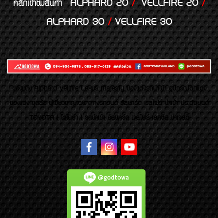
ALPHARD 20
/
VELLFIRE 20
/
คลิกเข้าชมสินค้า
ALPHARD 30
/
VELLFIRE 30
ของเเต่ง Alphard Vellfire Lexus Majesty ของเเต่งรถนำเข้า อุปกรณ์ตกแต่ง
ของแต่ง ชุดล้อ ผู้เชี่ยวชาญเฉพาะทางรถยนต์ อัลพาร์ด เวลไฟร์ นำเข้า ประดับยนต์
TOYOTA ( โตโยต้า ) รถนำเข้า อัลพาร์ด เวลไฟร์ เลกซัส มาเจสตี้
@godtowa