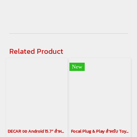
Related Product
New
DECAR จอ Android 15.7” สำหรับ Alphard / Vellfire 30 Series พร้อมกล้อง 360 6 LEN(copy)
Focal Plug & Play สำหรับ Toyota Alphard / Vellfireชุดลำโพง IC TOY 165 (Coaxial)(copy)(copy)