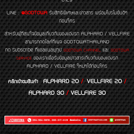
6129
LINE
:
@GODTOWA
รับสิทธิพิเศษและข่าวสาร พร้อมโปรโมชั่นดีๆ
ก่อนใคร
สำหรับผู้ที่สนใจข้อมูลเกี่ยวกับของแต่งรถ ALPHARD / VELLFIRE
สามารถกดไลค์ที่เพจ GODTOWATHAILAND
กด Subscribe ที่แชลแนลยูทูป
และ
GODTOWA CHANNEL
GODTOWA
ของเราเพื่อรับข้อมูลข่าวสารเกี่ยวกับของแต่งรถ
SERVICE
ALPHARD / VELLFIRE ใหม่ๆได้ก่อนใคร
ALPHARD 20
/
VELLFIRE 20
/
คลิกเข้าชมสินค้า
ALPHARD 30
/
VELLFIRE 30
ของเเต่ง Alphard Vellfire Lexus Majesty ของเเต่งรถนำเข้า อุปกรณ์ตกแต่ง