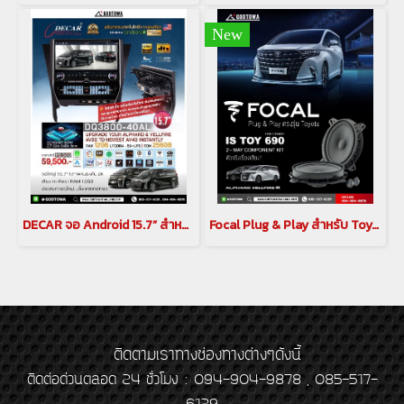
New
DECAR จอ Android 15.7” สำหรับ Alphard / Vellfire 30 Series พร้อมกล้อง 360 6 LEN
Focal Plug & Play สำหรับ Toyota Alphard / Vellfireชุดลำโพง IC TOY 165 (Coaxial)(copy)(copy)(copy)
ติดตามเราทางช่องทางต่างๆดังนี้
ติดต่อด่วนตลอด 24 ชั่วโมง : 094-904-9878 , 085-517-