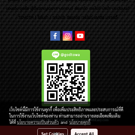
ของแต่ง ชุดล้อ ผู้เชี่ยวชาญเฉพาะทางรถยนต์ อัลพาร์ด เวลไฟร์ นำเข้า ประดับยนต์
TOYOTA ( โตโยต้า ) รถนำเข้า อัลพาร์ด เวลไฟร์ เลกซัส มาเจสตี้
@godtowa
เว็บไซต์นี้มีการใช้งานคุกกี้ เพื่อเพิ่มประสิทธิภาพและประสบการณ์ที่ดี
ในการใช้งานเว็บไซต์ของท่าน ท่านสามารถอ่านรายละเอียดเพิ่มเติม
© Copyright 2015 All right reserved. MakeWebEasy.com
ได้ที่
นโยบายความเป็นส่วนตัว
and
นโยบายคุกกี้
Today's visitor
1,907
Set Cookies
Accept All
Add to Cart