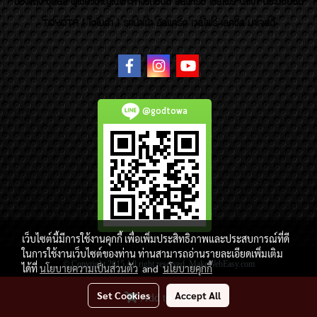
ของแต่ง ชุดล้อ ผู้เชี่ยวชาญเฉพาะทางรถยนต์ อัลพาร์ด เวลไฟร์ นำเข้า ประดับยนต์
TOYOTA ( โตโยต้า ) รถนำเข้า อัลพาร์ด เวลไฟร์ เลกซัส มาเจสตี้
@godtowa
เว็บไซต์นี้มีการใช้งานคุกกี้ เพื่อเพิ่มประสิทธิภาพและประสบการณ์ที่ดี
ในการใช้งานเว็บไซต์ของท่าน ท่านสามารถอ่านรายละเอียดเพิ่มเติม
© Copyright 2015 All right reserved. MakeWebEasy.com
ได้ที่
นโยบายความเป็นส่วนตัว
and
นโยบายคุกกี้
Today's visitor
4,889
Set Cookies
Accept All
Add to Cart
Powered by
MakeWebEasy.com