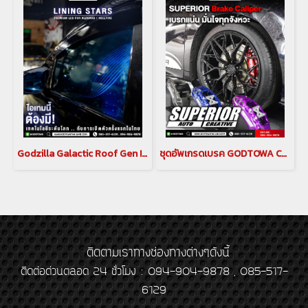
Godzilla Galactic Roof Gen II หลังคาดาวสำหรับ อัลพาร์ด เวลไฟร์ ALPHARD/VELLFIRE 20 รุ่นปี 2008-2014 , ALPHARD/VELLFIRE 30 รุ่นปี 2015-2023(copy)(copy)
ชุดอัพเกรดเบรค GODTOWA CALIPER BREAK คาลิปเปอร์เบรก ดิสเบรค GODTOWA สำหรับรถยนต์ ALPHARD / VELLFIRE 30 รุ่นปี 2015-2022(copy)(copy)
ติดตามเราทางช่องทางต่างๆดังนี้
ติดต่อด่วนตลอด 24 ชั่วโมง : 094-904-9878 , 085-517-
6129