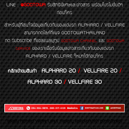
LINE
:
@GODTOWA
รับสิทธิพิเศษและข่าวสาร พร้อมโปรโมชั่นดีๆ
ก่อนใคร
สำหรับผู้ที่สนใจข้อมูลเกี่ยวกับของแต่งรถ ALPHARD / VELLFIRE
สามารถกดไลค์ที่เพจ GODTOWATHAILAND
กด Subscribe ที่แชลแนลยูทูป
และ
GODTOWA CHANNEL
GODTOWA
ของเราเพื่อรับข้อมูลข่าวสารเกี่ยวกับของแต่งรถ
SERVICE
ALPHARD / VELLFIRE ใหม่ๆได้ก่อนใคร
ALPHARD 20
/
VELLFIRE 20
/
คลิกเข้าชมสินค้า
ALPHARD 30
/
VELLFIRE 30
ของเเต่ง Alphard Vellfire Lexus Majesty ของเเต่งรถนำเข้า อุปกรณ์ตกแต่ง