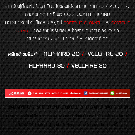
สำหรับผู้ที่สนใจข้อมูลเกี่ยวกับของแต่งรถ ALPHARD / VELLFIRE
สามารถกดไลค์ที่เพจ GODTOWATHAILAND
กด Subscribe ที่แชลแนลยูทูป
และ
GODTOWA CHANNEL
GODTOWA
ของเราเพื่อรับข้อมูลข่าวสารเกี่ยวกับของแต่งรถ
SERVICE
ALPHARD / VELLFIRE ใหม่ๆได้ก่อนใคร
ALPHARD 20
/
VELLFIRE 20
/
คลิกเข้าชมสินค้า
ALPHARD 30
/
VELLFIRE 30
ของเเต่ง Alphard Vellfire Lexus Majesty ของเเต่งรถนำเข้า อุปกรณ์ตกแต่ง
ของแต่ง ชุดล้อ ผู้เชี่ยวชาญเฉพาะทางรถยนต์ อัลพาร์ด เวลไฟร์ นำเข้า ประดับยนต์
TOYOTA ( โตโยต้า ) รถนำเข้า อัลพาร์ด เวลไฟร์ เลกซัส มาเจสตี้