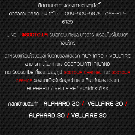
ติดตามเราทางช่องทางต่างๆดังนี้
ติดต่อด่วนตลอด 24 ชั่วโมง : 094-904-9878 , 085-517-
6129
LINE
:
@GODTOWA
รับสิทธิพิเศษและข่าวสาร พร้อมโปรโมชั่นดีๆ
ก่อนใคร
สำหรับผู้ที่สนใจข้อมูลเกี่ยวกับของแต่งรถ ALPHARD / VELLFIRE
สามารถกดไลค์ที่เพจ GODTOWATHAILAND
กด Subscribe ที่แชลแนลยูทูป
และ
GODTOWA CHANNEL
GODTOWA
ของเราเพื่อรับข้อมูลข่าวสารเกี่ยวกับของแต่งรถ
SERVICE
ALPHARD / VELLFIRE ใหม่ๆได้ก่อนใคร
ALPHARD 20
/
VELLFIRE 20
/
คลิกเข้าชมสินค้า
ALPHARD 30
/
VELLFIRE 30