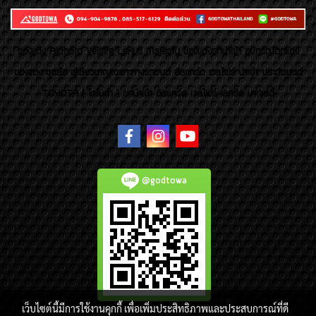
ของเเต่ง Alphard Vellfire Lexus Majesty ของเเต่งรถนำเข้า อุปกรณ์ตกแต่ง
ของแต่ง ชุดล้อ ผู้เชี่ยวชาญเฉพาะทางรถยนต์ อัลพาร์ด เวลไฟร์ นำเข้า ประดับยนต์
TOYOTA ( โตโยต้า ) รถนำเข้า อัลพาร์ด เวลไฟร์ เลกซัส มาเจสตี้
@godtowa
เว็บไซต์นี้มีการใช้งานคุกกี้ เพื่อเพิ่มประสิทธิภาพและประสบการณ์ที่ดี