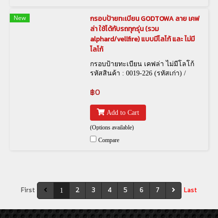
New
กรอบป้ายทะเบียน GODTOWA ลาย เคฟ
ล่า ใช้ได้กับรถทุกรุ่น (รวม
alphard/vellfire) แบบมีโลโก้ และ ไม่มี
โลโก้
กรอบป้ายทะเบียน เคฟล่า ไม่มีโลโก้
รหัสสินค้า : 0019-226 (รหัสเก่า) /
FRM-00006 (รหัสใหม่) , กรอบป้าย
฿0
ทะเบียน Godtowa เคฟล่า 0019-127
(รหัสเก่า) / FRM-00003 (รหัสใหม่)
Add to Cart
(Options available)
Compare
First
2
3
4
5
6
7
Last
1