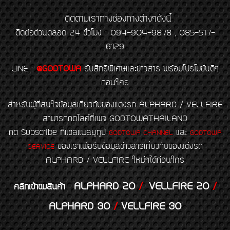
ติดตามเราทางช่องทางต่างๆดังนี้
ติดต่อด่วนตลอด 24 ชั่วโมง : 094-904-9878 , 085-517-
6129
LINE
:
@GODTOWA
รับสิทธิพิเศษและข่าวสาร พร้อมโปรโมชั่นดีๆ
ก่อนใคร
สำหรับผู้ที่สนใจข้อมูลเกี่ยวกับของแต่งรถ ALPHARD / VELLFIRE
สามารถกดไลค์ที่เพจ GODTOWATHAILAND
กด Subscribe ที่แชลแนลยูทูป
และ
GODTOWA CHANNEL
GODTOWA
ของเราเพื่อรับข้อมูลข่าวสารเกี่ยวกับของแต่งรถ
SERVICE
ALPHARD / VELLFIRE ใหม่ๆได้ก่อนใคร
ALPHARD 20
/
VELLFIRE 20
/
คลิกเข้าชมสินค้า
ALPHARD 30
/
VELLFIRE 30