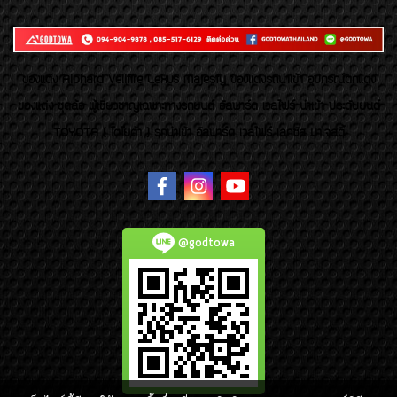
ของเเต่ง Alphard Vellfire Lexus Majesty ของเเต่งรถนำเข้า อุปกรณ์ตกแต่ง
ของแต่ง ชุดล้อ ผู้เชี่ยวชาญเฉพาะทางรถยนต์ อัลพาร์ด เวลไฟร์ นำเข้า ประดับยนต์
TOYOTA ( โตโยต้า ) รถนำเข้า อัลพาร์ด เวลไฟร์ เลกซัส มาเจสตี้
@godtowa