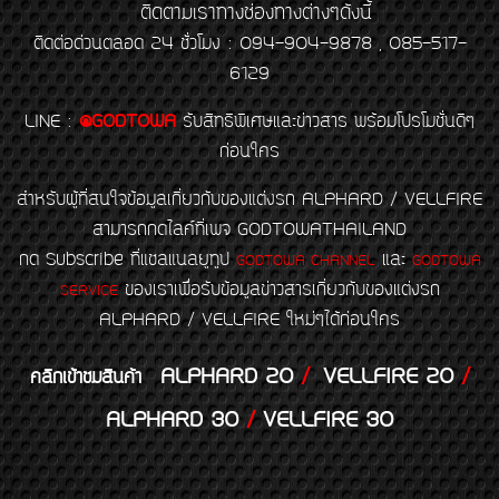
ติดตามเราทางช่องทางต่างๆดังนี้
ติดต่อด่วนตลอด 24 ชั่วโมง : 094-904-9878 , 085-517-
6129
LINE
:
@GODTOWA
รับสิทธิพิเศษและข่าวสาร พร้อมโปรโมชั่นดีๆ
ก่อนใคร
สำหรับผู้ที่สนใจข้อมูลเกี่ยวกับของแต่งรถ ALPHARD / VELLFIRE
สามารถกดไลค์ที่เพจ GODTOWATHAILAND
กด Subscribe ที่แชลแนลยูทูป
และ
GODTOWA CHANNEL
GODTOWA
ของเราเพื่อรับข้อมูลข่าวสารเกี่ยวกับของแต่งรถ
SERVICE
ALPHARD / VELLFIRE ใหม่ๆได้ก่อนใคร
ALPHARD 20
/
VELLFIRE 20
/
คลิกเข้าชมสินค้า
ALPHARD 30
/
VELLFIRE 30