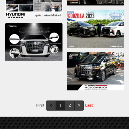
First
2
Last
1