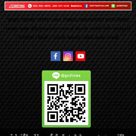
ของเเต่ง Alphard Vellfire Lexus Majesty ของเเต่งรถนำเข้า อุปกรณ์ตกแต่ง
ของแต่ง ชุดล้อ ผู้เชี่ยวชาญเฉพาะทางรถยนต์ อัลพาร์ด เวลไฟร์ นำเข้า ประดับยนต์
TOYOTA ( โตโยต้า ) รถนำเข้า อัลพาร์ด เวลไฟร์ เลกซัส มาเจสตี้
@godtowa