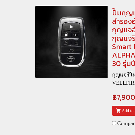
ปั๊มกุญ
สำรองอั
กุญแจอ
กุญแจร
Smart
ALPHA
30 รุ่น
กุญแจรี
VELLFIR
฿7,90
Add to 
Compar