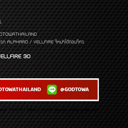
ร
พจ GODTOWATHAILAND
งแต่งรถ ALPHARD / VELLFIRE ใหม่ๆได้ก่อนใคร
ELLFIRE 30
บยนต์ TOYOTA ( โตโยต้า ) รถนำเข้า อัลพาร์ด เวลไฟร์ เลกซัส มาเจ