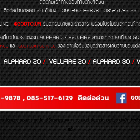
ติดตามเราทางช่องทางต่างๆดังนี้
ติดต่อด่วนตลอด 24 ชั่วโมง : 094-904-9878 , 085-517-6129
LINE
:
@GODTOWA
รับสิทธิพิเศษและข่าวสาร พร้อมโปรโมชั่นดีๆก่อนใค
้อมูลเกี่ยวกับของแต่งรถ ALPHARD / VELLFIRE สามารถกดไลค์ที่เ
และ
ของเราเพื่อรับข้อมูลข่าวสารเกี่ยวกับขอ
NNEL
GODTOWA SERVICE
ALPHARD 20
/
VELLFIRE 20
/
ALPHARD 30
/
V
รณ์ตกแต่ง ของแต่ง ชุดล้อ ผู้เชี่ยวชาญเฉพาะทางรถยนต์ อัลพาร์ด เวลไฟร์ นำเข้า ประดั
สตี้