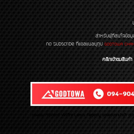
สำหรับผู้ที่สนใจข
กด Subscribe ที่แชลแนลยูทูป
GODTOWA CHA
คลิกเข้าชมสินค้า
ของเเต่ง Alphard Vellfire Lexus Majesty ของเเต่งรถนำเข้า อุปก