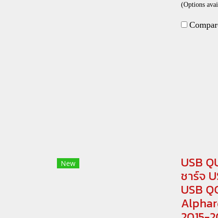
(Options avai
Compar
USB QU
New
ชาร์จ U
USB QC
Alphard
2015-2