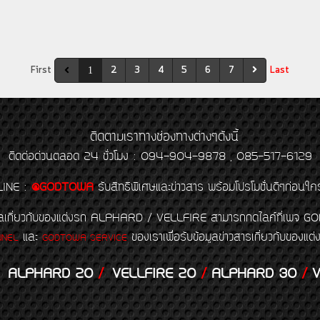
First
2
3
4
5
6
7
Last
1
ติดตามเราทางช่องทางต่างๆดังนี้
ติดต่อด่วนตลอด 24 ชั่วโมง : 094-904-9878 , 085-517-6129
LINE
:
@GODTOWA
รับสิทธิพิเศษและข่าวสาร พร้อมโปรโมชั่นดีๆก่อนใค
้อมูลเกี่ยวกับของแต่งรถ ALPHARD / VELLFIRE สามารถกดไลค์ที่เ
และ
ของเราเพื่อรับข้อมูลข่าวสารเกี่ยวกับขอ
NNEL
GODTOWA SERVICE
ALPHARD 20
/
VELLFIRE 20
/
ALPHARD 30
/
V