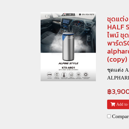
ชุดแต่
HALF S
ไพน์ ชุ
พาร์ดSC
alphar
(copy)
ชุดแต่ง 
ALPHARD
฿3,90
Add to 
Compar