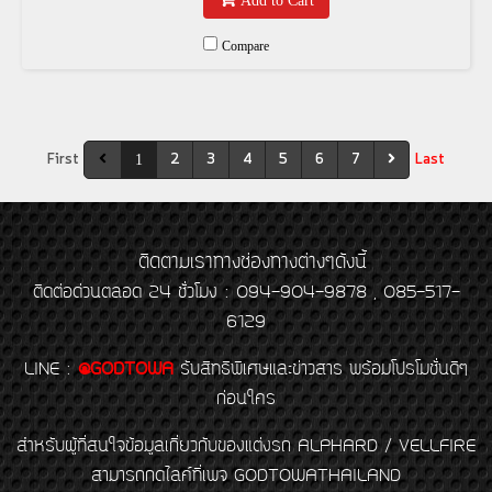
Add to Cart
Compare
First
2
3
4
5
6
7
Last
1
ติดตามเราทางช่องทางต่างๆดังนี้
ติดต่อด่วนตลอด 24 ชั่วโมง : 094-904-9878 , 085-517-
6129
LINE
:
@GODTOWA
รับสิทธิพิเศษและข่าวสาร พร้อมโปรโมชั่นดีๆ
ก่อนใคร
สำหรับผู้ที่สนใจข้อมูลเกี่ยวกับของแต่งรถ ALPHARD / VELLFIRE
สามารถกดไลค์ที่เพจ GODTOWATHAILAND