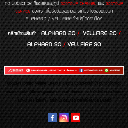
กด Subscribe ที่แชลแนลยูทูป
และ
GODTOWA CHANNEL
GODTOWA
ของเราเพื่อรับข้อมูลข่าวสารเกี่ยวกับของแต่งรถ
SERVICE
ALPHARD / VELLFIRE ใหม่ๆได้ก่อนใคร
ALPHARD 20
/
VELLFIRE 20
/
คลิกเข้าชมสินค้า
ALPHARD 30
/
VELLFIRE 30
ของเเต่ง Alphard Vellfire Lexus Majesty ของเเต่งรถนำเข้า อุปกรณ์ตกแต่ง
ของแต่ง ชุดล้อ ผู้เชี่ยวชาญเฉพาะทางรถยนต์ อัลพาร์ด เวลไฟร์ นำเข้า ประดับยนต์
TOYOTA ( โตโยต้า ) รถนำเข้า อัลพาร์ด เวลไฟร์ เลกซัส มาเจสตี้