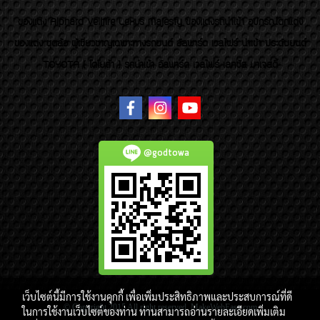
ของเเต่ง Alphard Vellfire Lexus Majesty ของเเต่งรถนำเข้า อุปกรณ์ตกแต่ง
ของแต่ง ชุดล้อ ผู้เชี่ยวชาญเฉพาะทางรถยนต์ อัลพาร์ด เวลไฟร์ นำเข้า ประดับยนต์
TOYOTA ( โตโยต้า ) รถนำเข้า อัลพาร์ด เวลไฟร์ เลกซัส มาเจสตี้
@godtowa
เว็บไซต์นี้มีการใช้งานคุกกี้ เพื่อเพิ่มประสิทธิภาพและประสบการณ์ที่ดี
© Copyright 2015 All right reserved. MakeWebEasy.com
ในการใช้งานเว็บไซต์ของท่าน ท่านสามารถอ่านรายละเอียดเพิ่มเติม