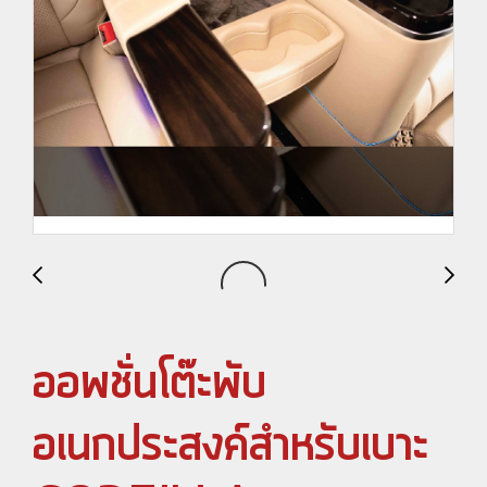
ออพชั่นโต๊ะพับ
อเนกประสงค์สำหรับเบาะ