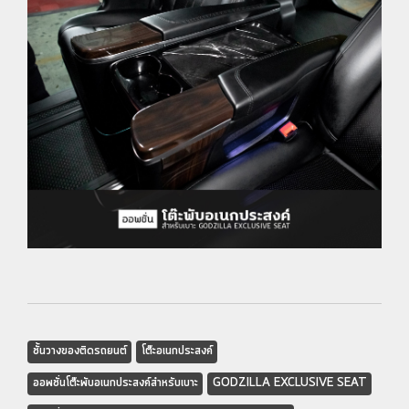
ชั้นวางของติดรถยนต์
โต๊ะอเนกประสงค์
ออพชั่นโต๊ะพับอเนกประสงค์สำหรับเบาะ
GODZILLA EXCLUSIVE SEAT