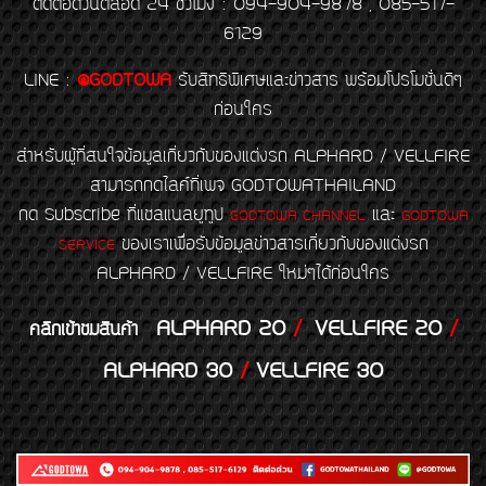
ติดต่อด่วนตลอด 24 ชั่วโมง : 094-904-9878 , 085-517-
6129
LINE
:
@GODTOWA
รับสิทธิพิเศษและข่าวสาร พร้อมโปรโมชั่นดีๆ
ก่อนใคร
สำหรับผู้ที่สนใจข้อมูลเกี่ยวกับของแต่งรถ ALPHARD / VELLFIRE
สามารถกดไลค์ที่เพจ GODTOWATHAILAND
กด Subscribe ที่แชลแนลยูทูป
และ
GODTOWA CHANNEL
GODTOWA
ของเราเพื่อรับข้อมูลข่าวสารเกี่ยวกับของแต่งรถ
SERVICE
ALPHARD / VELLFIRE ใหม่ๆได้ก่อนใคร
ALPHARD 20
/
VELLFIRE 20
/
คลิกเข้าชมสินค้า
ALPHARD 30
/
VELLFIRE 30