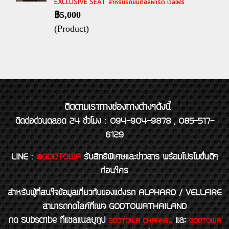
EXCLUSIVE SEAT สำหรับรถยนต์อัลพาร์ด เวลไฟร์
฿5,000
(Product)
ติดตามเราทางช่องทางต่างๆดังนี้
ติดต่อด่วนตลอด 24 ชั่วโมง : 094-904-9878 , 085-517-
6129
LINE
:
@GODTOWA
รับสิทธิพิเศษและข่าวสาร พร้อมโปรโมชั่นดีๆ
ก่อนใคร
สำหรับผู้ที่สนใจข้อมูลเกี่ยวกับของแต่งรถ ALPHARD / VELLFIRE
สามารถกดไลค์ที่เพจ GODTOWATHAILAND
กด Subscribe ที่แชลแนลยูทูป
และ
GODTOWA CHANNEL
GODTOWA