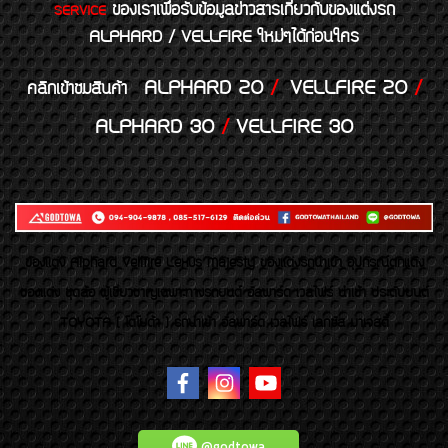
ของเราเพื่อรับข้อมูลข่าวสารเกี่ยวกับของแต่งรถ
SERVICE
ALPHARD / VELLFIRE ใหม่ๆได้ก่อนใคร
ALPHARD 20
/
VELLFIRE 20
/
คลิกเข้าชมสินค้า
ALPHARD 30
/
VELLFIRE 30
ของเเต่ง Alphard Vellfire Lexus Majesty ของเเต่งรถนำเข้า อุปกรณ์ตกแต่ง
ของแต่ง ชุดล้อ ผู้เชี่ยวชาญเฉพาะทางรถยนต์ อัลพาร์ด เวลไฟร์ นำเข้า ประดับยนต์
TOYOTA ( โตโยต้า ) รถนำเข้า อัลพาร์ด เวลไฟร์ เลกซัส มาเจสตี้
@godtowa