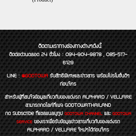
ติดตามเราทางช่องทางต่างๆดังนี้
ติดต่อด่วนตลอด 24 ชั่วโมง : 094-904-9878 , 085-517-
6129
LINE
:
@GODTOWA
รับสิทธิพิเศษและข่าวสาร พร้อมโปรโมชั่นดีๆ
ก่อนใคร
สำหรับผู้ที่สนใจข้อมูลเกี่ยวกับของแต่งรถ ALPHARD / VELLFIRE
สามารถกดไลค์ที่เพจ GODTOWATHAILAND
กด Subscribe ที่แชลแนลยูทูป
และ
GODTOWA CHANNEL
GODTOWA
ของเราเพื่อรับข้อมูลข่าวสารเกี่ยวกับของแต่งรถ
SERVICE
ALPHARD / VELLFIRE ใหม่ๆได้ก่อนใคร