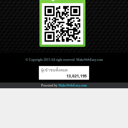
© Copyright 2015 All right reserved. MakeWebEasy.com
ผู้เข้าชมวันนี้
4,421
Powered by
MakeWebEasy.com