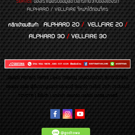
ของเราเพื่อรับข้อมูลข่าวสารเกี่ยวกับของแต่งรถ
SERVICE
ALPHARD / VELLFIRE ใหม่ๆได้ก่อนใคร
ALPHARD 20
/
VELLFIRE 20
/
คลิกเข้าชมสินค้า
ALPHARD 30
/
VELLFIRE 30
ของเเต่ง Alphard Vellfire Lexus Majesty ของเเต่งรถนำเข้า อุปกรณ์ตกแต่ง
ของแต่ง ชุดล้อ ผู้เชี่ยวชาญเฉพาะทางรถยนต์ อัลพาร์ด เวลไฟร์ นำเข้า ประดับยนต์
TOYOTA ( โตโยต้า ) รถนำเข้า อัลพาร์ด เวลไฟร์ เลกซัส มาเจสตี้
@godtowa