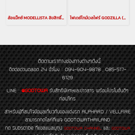
ล้อแม็กซ์ MODELLISTA ลิขสิทธิ์แท้สำหรับ ALPHARD / VELLFIRE 40 แม็กซ์ แมกซ์ แมกซ์พร้อมยาง MODELLISTA แม็กซ์รถยนต์โตโยต้า อัลพาร์ด เวลไฟร์ 40
ไฟเดย์ไทม์เวลไฟร์ GODZILLA (DAYTIME RUNNING LIGHT) FOR VELLFIRE ZG 2018-2023 ไฟvellfire ไฟเวลไฟร์ ไฟหน้าvellfire
ติดตามเราทางช่องทางต่างๆดังนี้
ติดต่อด่วนตลอด 24 ชั่วโมง : 094-904-9878 , 085-517-
6129
LINE
:
@GODTOWA
รับสิทธิพิเศษและข่าวสาร พร้อมโปรโมชั่นดีๆ
ก่อนใคร
สำหรับผู้ที่สนใจข้อมูลเกี่ยวกับของแต่งรถ ALPHARD / VELLFIRE
สามารถกดไลค์ที่เพจ GODTOWATHAILAND
กด Subscribe ที่แชลแนลยูทูป
และ
GODTOWA CHANNEL
GODTOWA