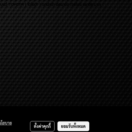
บยนต์ TOYOTA ( โตโยต้า ) รถนำเข้า อัลพาร์ด เวลไฟร์ เลกซัส มาเจ
นโยบาย
ตั้งค่าคุกกี้
ยอมรับทั้งหมด