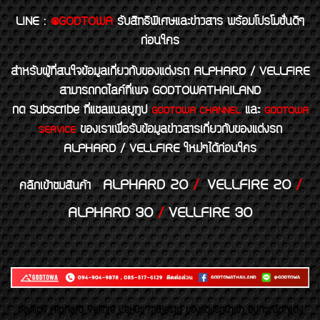
LINE
:
@GODTOWA
รับสิทธิพิเศษและข่าวสาร พร้อมโปรโมชั่นดีๆ
ก่อนใคร
สำหรับผู้ที่สนใจข้อมูลเกี่ยวกับของแต่งรถ ALPHARD / VELLFIRE
สามารถกดไลค์ที่เพจ GODTOWATHAILAND
กด Subscribe ที่แชลแนลยูทูป
และ
GODTOWA CHANNEL
GODTOWA
ของเราเพื่อรับข้อมูลข่าวสารเกี่ยวกับของแต่งรถ
SERVICE
ALPHARD / VELLFIRE ใหม่ๆได้ก่อนใคร
ALPHARD 20
/
VELLFIRE 20
/
คลิกเข้าชมสินค้า
ALPHARD 30
/
VELLFIRE 30
ของเเต่ง Alphard Vellfire Lexus Majesty ของเเต่งรถนำเข้า อุปกรณ์ตกแต่ง