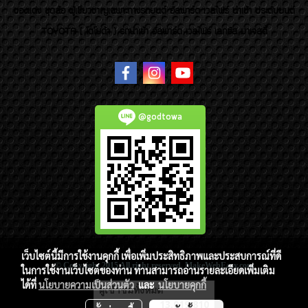
ของแต่ง ชุดล้อ ผู้เชี่ยวชาญเฉพาะทางรถยนต์ อัลพาร์ด เวลไฟร์ นำเข้า ประดับยนต์
TOYOTA ( โตโยต้า ) รถนำเข้า อัลพาร์ด เวลไฟร์ เลกซัส มาเจสตี้
@godtowa
เว็บไซต์นี้มีการใช้งานคุกกี้ เพื่อเพิ่มประสิทธิภาพและประสบการณ์ที่ดี
© Copyright 2015 All right reserved. MakeWebEasy.com
ในการใช้งานเว็บไซต์ของท่าน ท่านสามารถอ่านรายละเอียดเพิ่มเติม
ได้ที่
นโยบายความเป็นส่วนตัว
และ
นโยบายคุกกี้
ผู้เข้าชมวันนี้
3,036