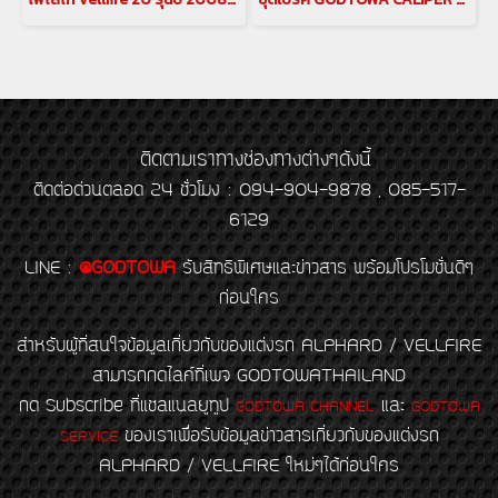
ติดตามเราทางช่องทางต่างๆดังนี้
ติดต่อด่วนตลอด 24 ชั่วโมง : 094-904-9878 , 085-517-
6129
LINE
:
@GODTOWA
รับสิทธิพิเศษและข่าวสาร พร้อมโปรโมชั่นดีๆ
ก่อนใคร
สำหรับผู้ที่สนใจข้อมูลเกี่ยวกับของแต่งรถ ALPHARD / VELLFIRE
สามารถกดไลค์ที่เพจ GODTOWATHAILAND
กด Subscribe ที่แชลแนลยูทูป
และ
GODTOWA CHANNEL
GODTOWA
ของเราเพื่อรับข้อมูลข่าวสารเกี่ยวกับของแต่งรถ
SERVICE
ALPHARD / VELLFIRE ใหม่ๆได้ก่อนใคร