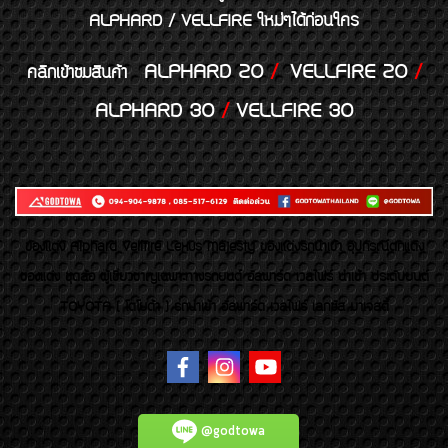
ALPHARD / VELLFIRE ใหม่ๆได้ก่อนใคร
ALPHARD 20
/
VELLFIRE 20
/
คลิกเข้าชมสินค้า
ALPHARD 30
/
VELLFIRE 30
ของเเต่ง Alphard Vellfire Lexus Majesty ของเเต่งรถนำเข้า อุปกรณ์ตกแต่ง
ของแต่ง ชุดล้อ ผู้เชี่ยวชาญเฉพาะทางรถยนต์ อัลพาร์ด เวลไฟร์ นำเข้า ประดับยนต์
TOYOTA ( โตโยต้า ) รถนำเข้า อัลพาร์ด เวลไฟร์ เลกซัส มาเจสตี้
@godtowa