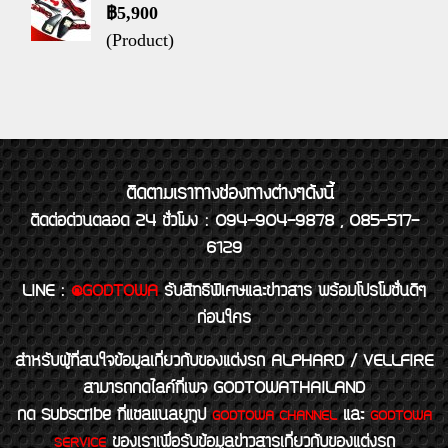
฿5,900
(Product)
ติดตามเราทางช่องทางต่างๆดังนี้
ติดต่อด่วนตลอด 24 ชั่วโมง : 094-904-9878 , 085-517-
6129
LINE
:
@GODTOWA
รับสิทธิพิเศษและข่าวสาร พร้อมโปรโมชั่นดีๆ
ก่อนใคร
สำหรับผู้ที่สนใจข้อมูลเกี่ยวกับของแต่งรถ ALPHARD / VELLFIRE
สามารถกดไลค์ที่เพจ GODTOWATHAILAND
กด Subscribe ที่แชลแนลยูทูป
และ
GODTOWA CHANNEL
GODTOWA
ของเราเพื่อรับข้อมูลข่าวสารเกี่ยวกับของแต่งรถ
SERVICE