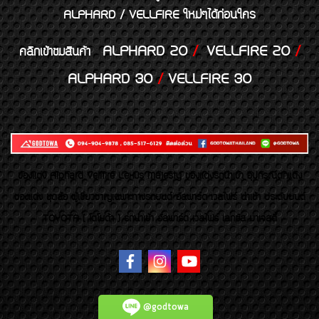
ALPHARD / VELLFIRE ใหม่ๆได้ก่อนใคร
ALPHARD 20
/
VELLFIRE 20
/
คลิกเข้าชมสินค้า
ALPHARD 30
/
VELLFIRE 30
ของเเต่ง Alphard Vellfire Lexus Majesty ของเเต่งรถนำเข้า อุปกรณ์ตกแต่ง
ของแต่ง ชุดล้อ ผู้เชี่ยวชาญเฉพาะทางรถยนต์ อัลพาร์ด เวลไฟร์ นำเข้า ประดับยนต์
TOYOTA ( โตโยต้า ) รถนำเข้า อัลพาร์ด เวลไฟร์ เลกซัส มาเจสตี้
@godtowa