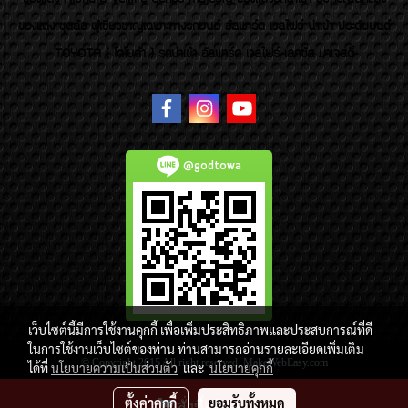
ของแต่ง ชุดล้อ ผู้เชี่ยวชาญเฉพาะทางรถยนต์ อัลพาร์ด เวลไฟร์ นำเข้า ประดับยนต์
TOYOTA ( โตโยต้า ) รถนำเข้า อัลพาร์ด เวลไฟร์ เลกซัส มาเจสตี้
@godtowa
เว็บไซต์นี้มีการใช้งานคุกกี้ เพื่อเพิ่มประสิทธิภาพและประสบการณ์ที่ดี
ในการใช้งานเว็บไซต์ของท่าน ท่านสามารถอ่านรายละเอียดเพิ่มเติม
© Copyright 2015 All right reserved. MakeWebEasy.com
ได้ที่
นโยบายความเป็นส่วนตัว
และ
นโยบายคุกกี้
ผู้เข้าชมขณะนี้
380
ตั้งค่าคุกกี้
ยอมรับทั้งหมด
สั่งซื้อสินค้า