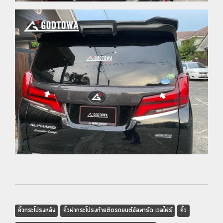
คิ้วกระโปรงหลัง
คิ้วฝากระโปรงท้ายติดรถยนต์อัลพาร์ด เวลไฟร์
คิ้ว