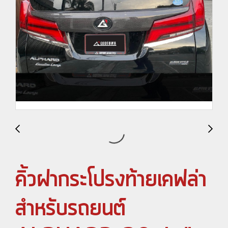
คิ้วฝากระโปรงท้ายเคฟล่า
สำหรับรถยนต์