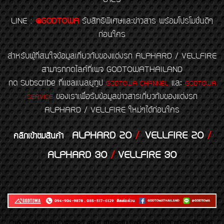
6129
LINE
:
@GODTOWA
รับสิทธิพิเศษและข่าวสาร พร้อมโปรโมชั่นดีๆ
ก่อนใคร
สำหรับผู้ที่สนใจข้อมูลเกี่ยวกับของแต่งรถ ALPHARD / VELLFIRE
สามารถกดไลค์ที่เพจ GODTOWATHAILAND
กด Subscribe ที่แชลแนลยูทูป
และ
GODTOWA CHANNEL
GODTOWA
ของเราเพื่อรับข้อมูลข่าวสารเกี่ยวกับของแต่งรถ
SERVICE
ALPHARD / VELLFIRE ใหม่ๆได้ก่อนใคร
ALPHARD 20
/
VELLFIRE 20
/
คลิกเข้าชมสินค้า
ALPHARD 30
/
VELLFIRE 30
ของเเต่ง Alphard Vellfire Lexus Majesty ของเเต่งรถนำเข้า อุปกรณ์ตกแต่ง