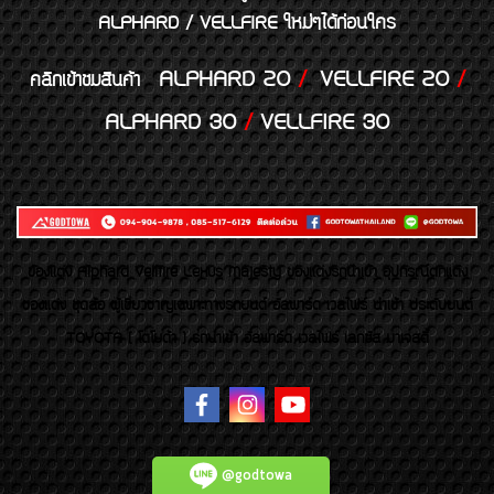
ALPHARD / VELLFIRE ใหม่ๆได้ก่อนใคร
ALPHARD 20
/
VELLFIRE 20
/
คลิกเข้าชมสินค้า
ALPHARD 30
/
VELLFIRE 30
ของเเต่ง Alphard Vellfire Lexus Majesty ของเเต่งรถนำเข้า อุปกรณ์ตกแต่ง
ของแต่ง ชุดล้อ ผู้เชี่ยวชาญเฉพาะทางรถยนต์ อัลพาร์ด เวลไฟร์ นำเข้า ประดับยนต์
TOYOTA ( โตโยต้า ) รถนำเข้า อัลพาร์ด เวลไฟร์ เลกซัส มาเจสตี้
@godtowa